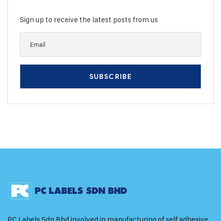
Sign up to receive the latest posts from us
PC Labels Sdn Bhd involved in manufacturing of self adhesive