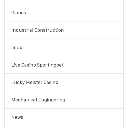
Games
Industrial Construction
Jeux
Live Casino Sportingbet
Lucky Meister Casino
Mechanical Engineering
News