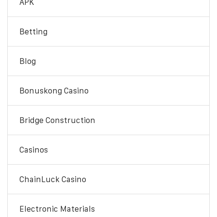
APK
Betting
Blog
Bonuskong Casino
Bridge Construction
Casinos
ChainLuck Casino
Electronic Materials