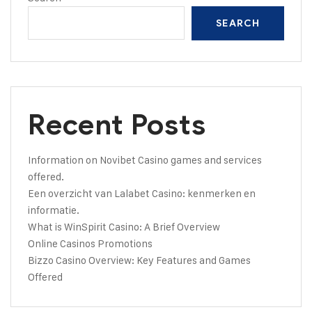
SEARCH
Recent Posts
Information on Novibet Casino games and services
offered.
Een overzicht van Lalabet Casino: kenmerken en
informatie.
What is WinSpirit Casino: A Brief Overview
Online Casinos Promotions
Bizzo Casino Overview: Key Features and Games
Offered