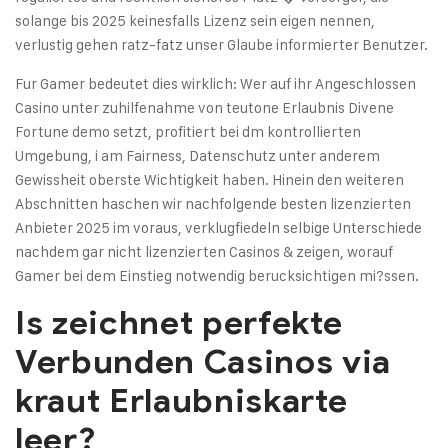
solange bis 2025 keinesfalls Lizenz sein eigen nennen,
verlustig gehen ratz-fatz unser Glaube informierter Benutzer.
Fur Gamer bedeutet dies wirklich: Wer auf ihr Angeschlossen
Casino unter zuhilfenahme von teutone Erlaubnis
Divene
Fortune demo
setzt, profitiert bei dm kontrollierten
Umgebung, i am Fairness, Datenschutz unter anderem
Gewissheit oberste Wichtigkeit haben. Hinein den weiteren
Abschnitten haschen wir nachfolgende besten lizenzierten
Anbieter 2025 im voraus, verklugfiedeln selbige Unterschiede
nachdem gar nicht lizenzierten Casinos & zeigen, worauf
Gamer bei dem Einstieg notwendig berucksichtigen mi?ssen.
Is zeichnet perfekte
Verbunden Casinos via
kraut Erlaubniskarte
leer?