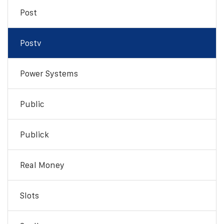
Post
Postv
Power Systems
Public
Publick
Real Money
Slots