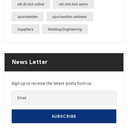
siti di slot online
siti slot non aams
sportwetten
sportwetten anbieter
Suppliers
Welding Engineering
News Letter
Sign up to receive the latest posts from us