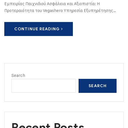
Εμπειρίας Παιχνιδιού Ασφάλεια και Αξιοπιστία: Η
Προτεραιότητα του Vegashero Υπηρεσία Εξυπηρέτησης…
CONTINUE READING
Search
SEARCH
Recent Posts