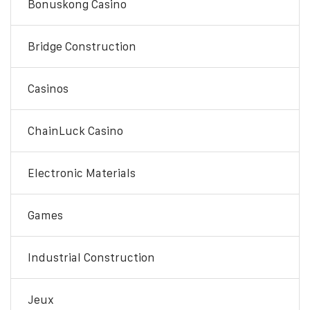
Bonuskong Casino
Bridge Construction
Casinos
ChainLuck Casino
Electronic Materials
Games
Industrial Construction
Jeux