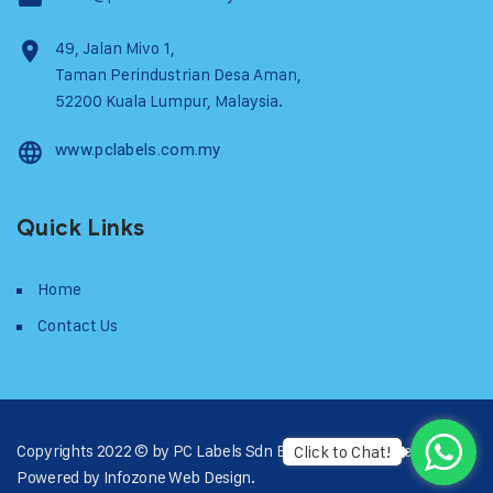
49, Jalan Mivo 1,
Taman Perindustrian Desa Aman,
52200 Kuala Lumpur, Malaysia.
www.pclabels.com.my
Quick Links
Home
Contact Us
Copyrights 2022 © by
PC Labels Sdn Bhd
. All Rights ® Reserved.
Click to Chat!
Powered by
Infozone Web Design
.