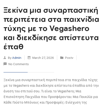
Ξεκίνα μια συναρπαστική
περιπέτεια στα παιχνίδια
τύχης με το Vegashero
και διεκδίκησε απίστευτα
έπαθ
By
Admin
March 27, 2026
Postv
No Comments
Ξεκίνα μια συναρπαστική περιπέτεια στα παιχνίδια τύχης
με το Vegashero και διεκδίκησε απίστευτα έπαθλα από την
άνεση του σπιτιού σου. Τι είναι το Vegashero; Μια
Επισκόπηση Παιχνίδια που Προσφέρονται: Μια Ποικιλία για
Κάθε Γούστο Μπόνους και Προσφορές: Ενίσχυση της