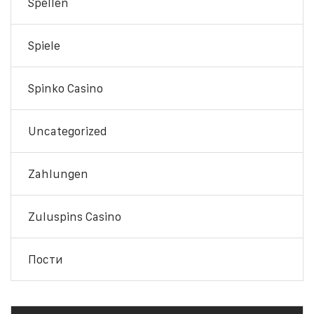
Spellen
Spiele
Spinko Casino
Uncategorized
Zahlungen
Zuluspins Casino
Пости