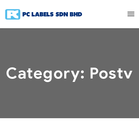
Category:
Postv