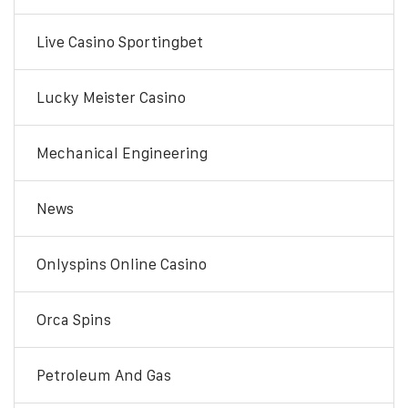
Live Casino Sportingbet
Lucky Meister Casino
Mechanical Engineering
News
Onlyspins Online Casino
Orca Spins
Petroleum And Gas