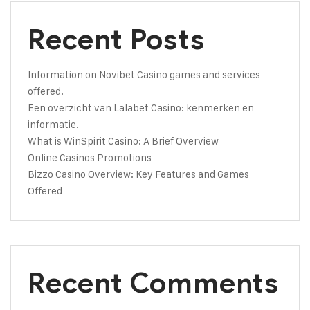
Recent Posts
Information on Novibet Casino games and services
offered.
Een overzicht van Lalabet Casino: kenmerken en
informatie.
What is WinSpirit Casino: A Brief Overview
Online Casinos Promotions
Bizzo Casino Overview: Key Features and Games
Offered
Recent Comments