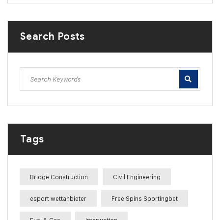
Search Posts
Tags
Bridge Construction
Civil Engineering
esport wettanbieter
Free Spins Sportingbet