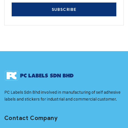
PC Labels Sdn Bhd involved in manufacturing of self adhesive
labels and stickers for industrial and commercial customer.
Contact Company