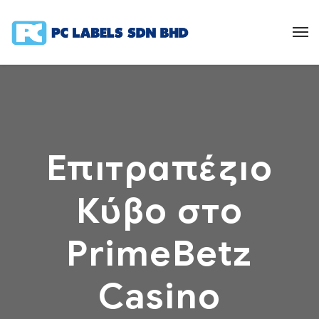
Επιτραπέζιο
Κύβο στο
PrimeBetz
Casino