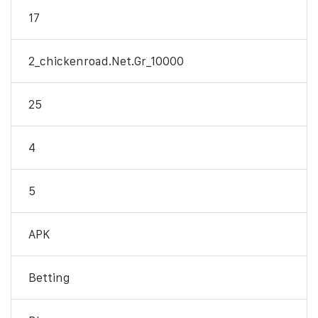
17
2_chickenroad.net.gr_10000
25
4
5
APK
Betting