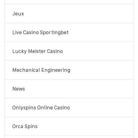
Jeux
Live Casino Sportingbet
Lucky Meister Casino
Mechanical Engineering
News
Onlyspins Online Casino
Orca Spins