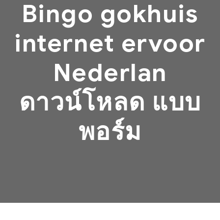
Bingo gokhuis
internet ervoor
Nederlan
ดาวน์โหลด แบบ
พอร์ม