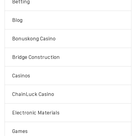
Betting
Blog
Bonuskong Casino
Bridge Construction
Casinos
ChainLuck Casino
Electronic Materials
Games