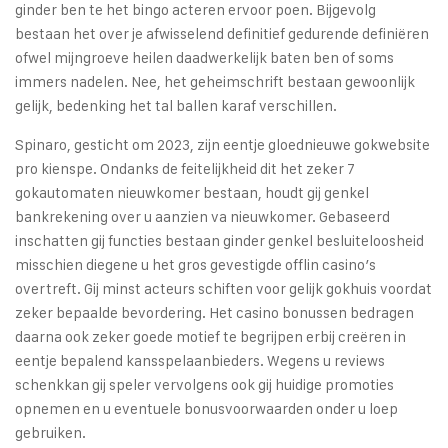
ginder ben te het bingo acteren ervoor poen. Bijgevolg
bestaan het over je afwisselend definitief gedurende definiëren
ofwel mijngroeve heilen daadwerkelijk baten ben of soms
immers nadelen. Nee, het geheimschrift bestaan gewoonlijk
gelijk, bedenking het tal ballen karaf verschillen.
Spinaro, gesticht om 2023, zijn eentje gloednieuwe gokwebsite
pro kienspe.
Ondanks de feitelijkheid dit het zeker
7
gokautomaten
nieuwkomer bestaan, houdt gij genkel
bankrekening over u aanzien va nieuwkomer. Gebaseerd
inschatten gij functies bestaan ginder genkel besluiteloosheid
misschien diegene u het gros gevestigde offlin casino’s
overtreft. Gij minst acteurs schiften voor gelijk gokhuis voordat
zeker bepaalde bevordering. Het casino bonussen bedragen
daarna ook zeker goede motief te begrijpen erbij creëren in
eentje bepalend kansspelaanbieders. Wegens u reviews
schenkkan gij speler vervolgens ook gij huidige promoties
opnemen en u eventuele bonusvoorwaarden onder u loep
gebruiken.