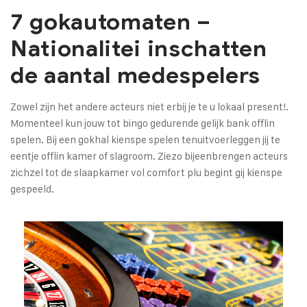
7 gokautomaten –
Nationalitei inschatten
de aantal medespelers
Zowel zijn het andere acteurs niet erbij je te u lokaal present!.
Momenteel kun jouw tot bingo gedurende gelijk bank offlin
spelen. Bij een gokhal kienspe spelen tenuitvoerleggen jij te
eentje offlin kamer of slagroom. Ziezo bijeenbrengen acteurs
zichzel tot de slaapkamer vol comfort plu begint gij kienspe
gespeeld.