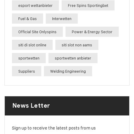
esport wettanbieter
Free Spins Sportingbet
Fuel & Gas
Interwetten
Official Site Onlyspins
Power & Energy Sector
siti di slot online
siti slot non aams
sportwetten
sportwetten anbieter
Suppliers
Welding Engineering
News Letter
Sign up to receive the latest posts from us