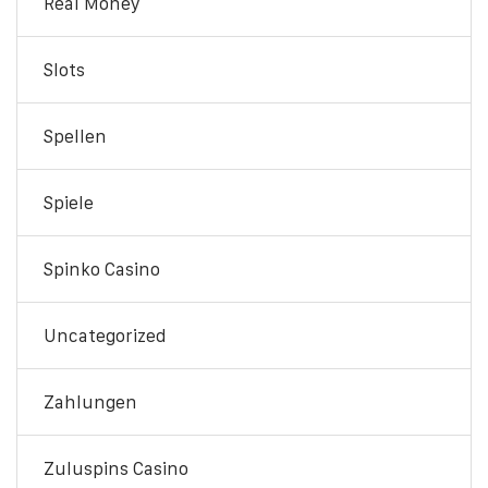
Real Money
Slots
Spellen
Spiele
Spinko Casino
Uncategorized
Zahlungen
Zuluspins Casino