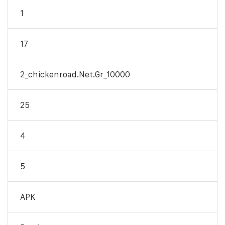
1
17
2_chickenroad.net.gr_10000
25
4
5
APK