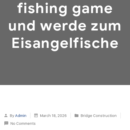
fishing game
und werde zum
Eisangelfische
By
Admin
March 18, 2026
Bridge Construction
No Comments