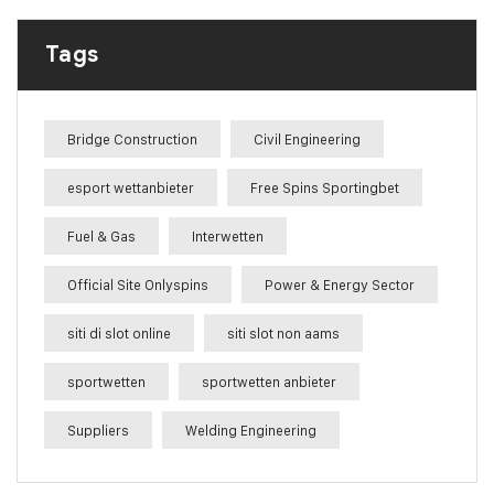
Tags
Bridge Construction
Civil Engineering
esport wettanbieter
Free Spins Sportingbet
Fuel & Gas
Interwetten
Official Site Onlyspins
Power & Energy Sector
siti di slot online
siti slot non aams
sportwetten
sportwetten anbieter
Suppliers
Welding Engineering