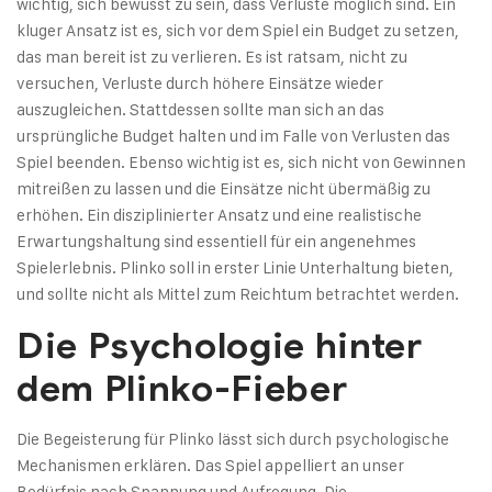
wichtig, sich bewusst zu sein, dass Verluste möglich sind. Ein
kluger Ansatz ist es, sich vor dem Spiel ein Budget zu setzen,
das man bereit ist zu verlieren. Es ist ratsam, nicht zu
versuchen, Verluste durch höhere Einsätze wieder
auszugleichen. Stattdessen sollte man sich an das
ursprüngliche Budget halten und im Falle von Verlusten das
Spiel beenden. Ebenso wichtig ist es, sich nicht von Gewinnen
mitreißen zu lassen und die Einsätze nicht übermäßig zu
erhöhen. Ein disziplinierter Ansatz und eine realistische
Erwartungshaltung sind essentiell für ein angenehmes
Spielerlebnis. Plinko soll in erster Linie Unterhaltung bieten,
und sollte nicht als Mittel zum Reichtum betrachtet werden.
Die Psychologie hinter
dem Plinko-Fieber
Die Begeisterung für Plinko lässt sich durch psychologische
Mechanismen erklären. Das Spiel appelliert an unser
Bedürfnis nach Spannung und Aufregung. Die