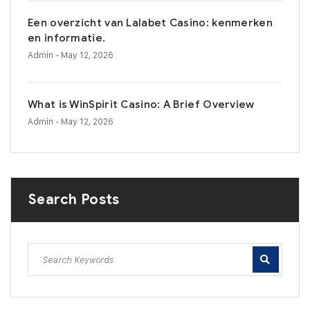
Een overzicht van Lalabet Casino: kenmerken
en informatie.
Admin
- May 12, 2026
What is WinSpirit Casino: A Brief Overview
Admin
- May 12, 2026
Search Posts