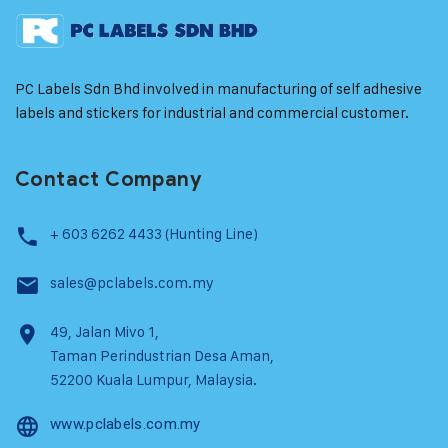
PC Labels Sdn Bhd involved in manufacturing of self adhesive
labels and stickers for industrial and commercial customer.
Contact Company
+ 603 6262 4433 (Hunting Line)
sales@pclabels.com.my
49, Jalan Mivo 1,
Taman Perindustrian Desa Aman,
52200 Kuala Lumpur, Malaysia.
www.pclabels.com.my