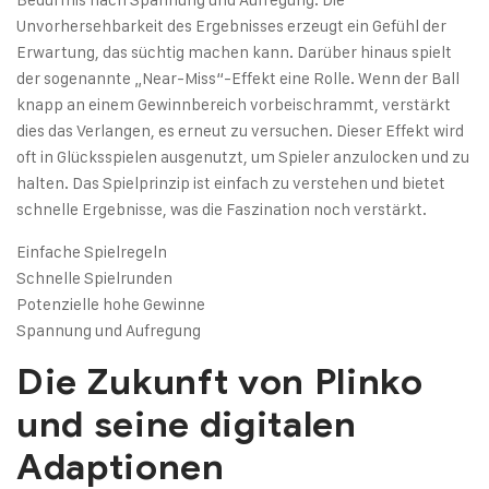
Unvorhersehbarkeit des Ergebnisses erzeugt ein Gefühl der
Erwartung, das süchtig machen kann. Darüber hinaus spielt
der sogenannte „Near-Miss“-Effekt eine Rolle. Wenn der Ball
knapp an einem Gewinnbereich vorbeischrammt, verstärkt
dies das Verlangen, es erneut zu versuchen. Dieser Effekt wird
oft in Glücksspielen ausgenutzt, um Spieler anzulocken und zu
halten. Das Spielprinzip ist einfach zu verstehen und bietet
schnelle Ergebnisse, was die Faszination noch verstärkt.
Einfache Spielregeln
Schnelle Spielrunden
Potenzielle hohe Gewinne
Spannung und Aufregung
Die Zukunft von Plinko
und seine digitalen
Adaptionen