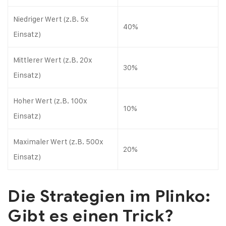
Niedriger Wert (z.B. 5x
40%
Einsatz)
Mittlerer Wert (z.B. 20x
30%
Einsatz)
Hoher Wert (z.B. 100x
10%
Einsatz)
Maximaler Wert (z.B. 500x
20%
Einsatz)
Die Strategien im Plinko:
Gibt es einen Trick?