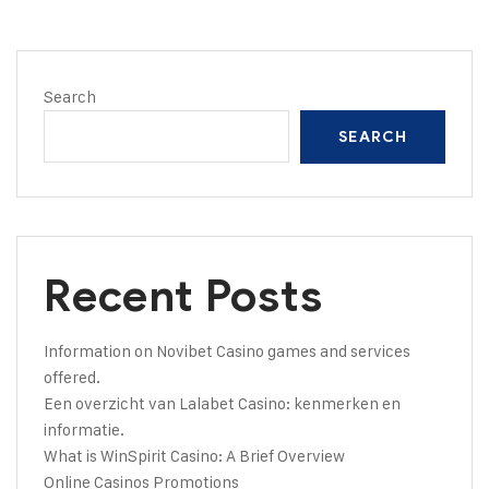
Search
SEARCH
Recent Posts
Information on Novibet Casino games and services
offered.
Een overzicht van Lalabet Casino: kenmerken en
informatie.
What is WinSpirit Casino: A Brief Overview
Online Casinos Promotions