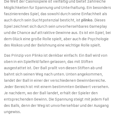
Die Welt der Casinospiele ist vielfältig und bietet zahlreiche
Möglichkeiten für Spannung und Unterhaltung. Ein besonders
faszinierendes Spiel, das sowohl durch seine Einfachheit als
auch durch sein Suchtpotenzial besticht, ist
. Dieses
plinko
Spiel zeichnet sich durch sein unvorhersehbares Gameplay
und die Chance auf attraktive Gewinne aus. Es ist ein Spiel, bei
dem Glück eine große Rolle spielt, aber auch die Psychologie
des Risikos und der Belohnung eine wichtige Rolle spielt.
Das Prinzip von Plinko ist denkbar einfach: Ein Ball wird von
oben in ein Spielfeld fallen gelassen, das mit Stiften
ausgestattet ist. Der Ball prallt von diesen Stiften ab und
bahnt sich seinen Weg nach unten. Unten angekommen,
landet der Ball in einer der verschiedenen Gewinnbereiche.
Jeder Bereich ist mit einem bestimmten Geldwert versehen.
Je nachdem, wo der Ball landet, erhält der Spieler den
entsprechenden Gewinn. Die Spannung steigt mit jedem Fall
des Balls, denn der Weg ist unvorhersehbar und der Ausgang
ungewiss.