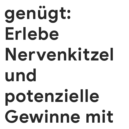
genügt:
Erlebe
Nervenkitzel
und
potenzielle
Gewinne mit