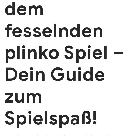
dem
fesselnden
plinko Spiel –
Dein Guide
zum
Spielspaß!