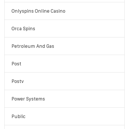
Onlyspins Online Casino
Orca Spins
Petroleum And Gas
Post
Postv
Power Systems
Public