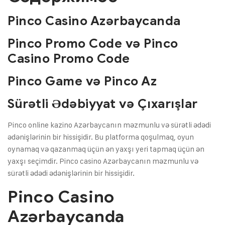
Pinco Casino Azərbaycanda
Pinco Promo Code və Pinco
Casino Promo Code
Pinco Game və Pinco Az
Sürətli Ədəbiyyat və Çıxarışlar
Pinco online kazino Azərbaycanın məzmunlu və sürətli ədədi
ədənişlərinin bir hissişidir. Bu platforma qoşulmaq, oyun
oynamaq və qazanmaq üçün ən yaxşı yeri tapmaq üçün ən
yaxşı seçimdir. Pinco casino Azərbaycanın məzmunlu və
sürətli ədədi ədənişlərinin bir hissişidir.
Pinco Casino
Azərbaycanda