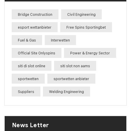
Bridge Construction
Civil Engineering
esport wettanbieter
Free Spins Sportingbet
Fuel & Gas
Interwetten
Official Site Onlyspins
Power & Energy Sector
siti di slot online
siti slot non aams
sportwetten
sportwetten anbieter
Suppliers
Welding Engineering
News Letter