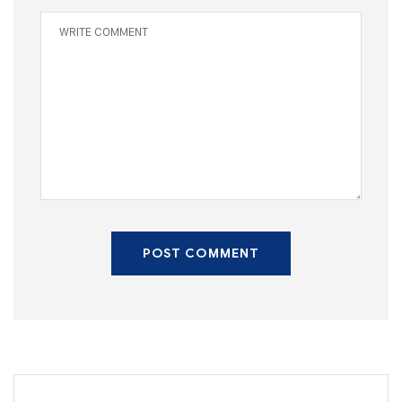
POST COMMENT