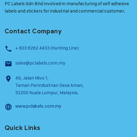
PC Labels Sdn Bhd involved in manufacturing of self adhesive
labels and stickers for industrial and commercial customer.
Contact Company
+ 603 6262 4433 (Hunting Line)
sales@pclabels.com.my
49, Jalan Mivo 1,
Taman Perindustrian Desa Aman,
52200 Kuala Lumpur, Malaysia.
www.pclabels.com.my
Quick Links