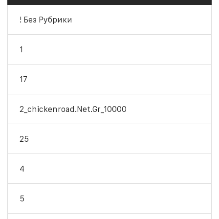
! Без Рубрики
1
17
2_chickenroad.net.gr_10000
25
4
5