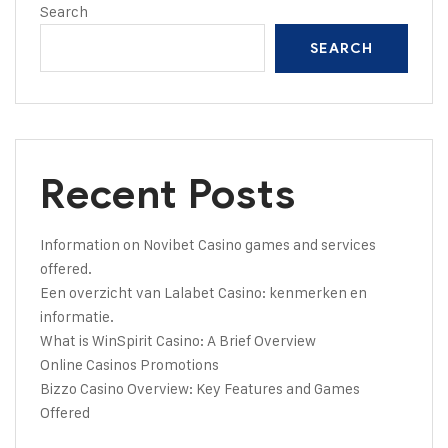
Search
SEARCH
Recent Posts
Information on Novibet Casino games and services
offered.
Een overzicht van Lalabet Casino: kenmerken en
informatie.
What is WinSpirit Casino: A Brief Overview
Online Casinos Promotions
Bizzo Casino Overview: Key Features and Games
Offered