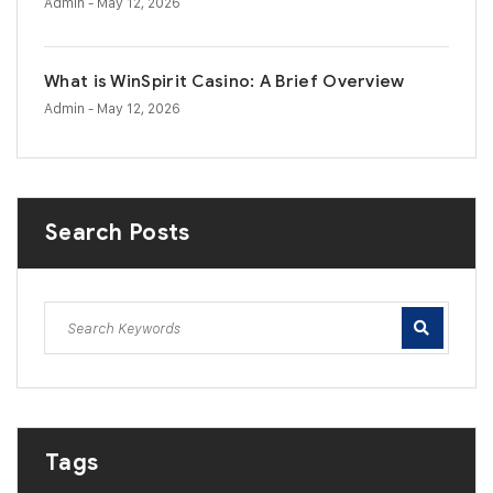
Admin
- May 12, 2026
What is WinSpirit Casino: A Brief Overview
Admin
- May 12, 2026
Search Posts
Tags