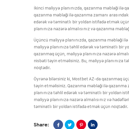
İkinci maliyyə planınızda, qazanma məbləği ilə q
qazanma məbləği ilə qazanma zamanı arasındakı ni
edərək və təminatlı bir yoldan istifadə etmək ü
planınıza nəzərə almalısınız və qazanma məbləği 
Üçüncü maliyyə planınızda, qazanma məbləği ilə 
maliyyə planınıza təhlil edərək və təminatlı bir 
qazanmaq üçün, maliyyə planınıza nəzərə almal
nisbəti təyin etməlisiniz. Bu, maliyyə planınıza tə
nöqtədir.
Öyrənə bilərsiniz ki, Mostbet AZ-da qazanmaq üçü
təyin etməlisiniz. Qazanma məbləği ilə qazanma z
planınıza təhlil edərək və təminatlı bir yoldan 
maliyyə planınıza nəzərə almalısınız və hədəflərin
təminatlı bir yoldan istifadə etmək üçün nöqtədir.
Share: