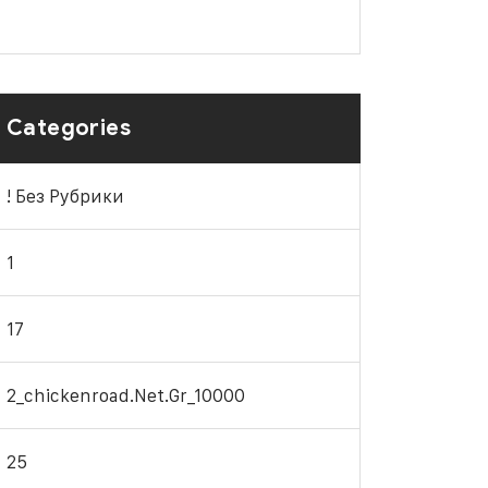
Categories
! Без Рубрики
1
17
2_chickenroad.net.gr_10000
25