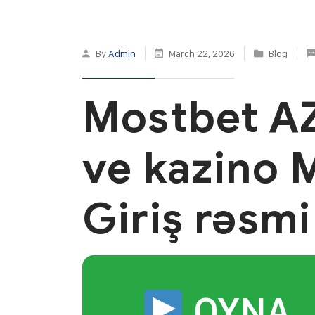
By
Admin
March 22, 2026
Blog
Mostbet A
ve kazino 
Giriş rəsmi
OYNA