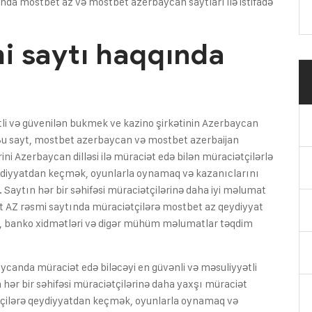
tında mostbet az və mostbet azerbaycan saytları ilə istifadə
i saytı haqqında
li və güvenilən bukmek ve kazino şirkətinin Azerbaycan
. Bu sayt, mostbet azerbaycan və mostbet azerbaijan
ini Azerbaycan dilləsi ilə müraciət edə bilən müraciətçilərlə
qeydiyyatdan keçmək, oyunlarla oynamaq və kazanıclarını
. Saytın hər bir səhifəsi müraciətçilərinə daha iyi məlumat
et AZ rəsmi saytında müraciətçilərə mostbet az qeydiyyat
lar, banko xidmətləri və digər mühüm məlumatlar təqdim
canda müraciət edə biləcəyi en güvənli və məsuliyyətli
 hər bir səhifəsi müraciətçilərinə daha yaxşı müraciət
tçilərə qeydiyyatdan keçmək, oyunlarla oynamaq və