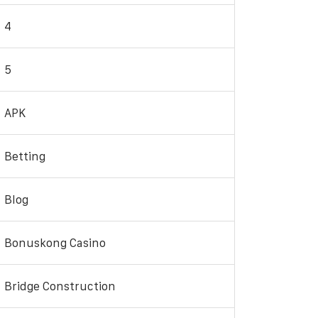
4
5
APK
Betting
Blog
Bonuskong Casino
Bridge Construction