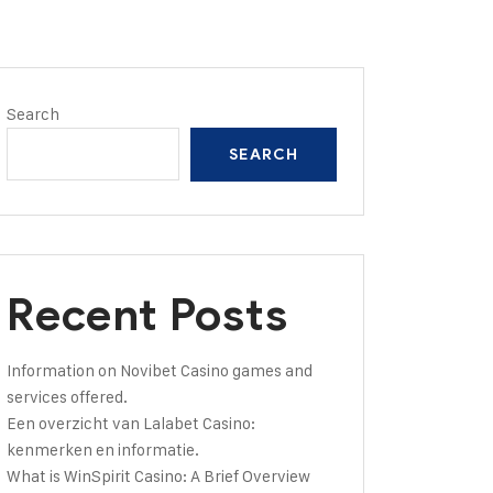
Search
SEARCH
Recent Posts
Information on Novibet Casino games and
services offered.
Een overzicht van Lalabet Casino:
kenmerken en informatie.
What is WinSpirit Casino: A Brief Overview