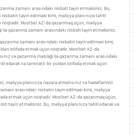
azanma zamanı arasındakı nisbəti təyin etməlisiniz. Bu,
sbətin təyin edilməsi kimi, maliyyə planınıza təhlil
çün nöqtədir. Mostbet AZ-da qazanmaq üçün, maliyyə
ilə qazanma zamanı arasındakı nisbəti təyin etməlisiniz.
qazanma zamanı arasındakı nisbətin təyin edilməsi kimi,
yoldan istifadə etmək üçün nöqtədir. Mostbet AZ-da
ısınız və qazanma məbləği ilə qazanma zamanı arasındakı
hlil edərək və təminatlı bir yoldan istifadə etmək üçün
n, maliyyə planınıza nəzərə almalısınız və hədəflərinizi
amanı arasındakı nisbətin təyin edilməsi kimi, maliyyə
istifadə etmək üçün nöqtədir. Mostbet AZ-da qazanmaq üçün,
izi təyin etməlisiniz. Bu, maliyyə planınıza təhlil edərək və