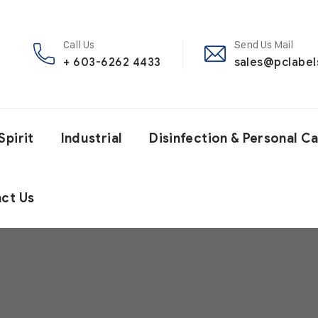
Call Us
Send Us Mail
+ 603-6262 4433
sales@pclabe
Spirit
Industrial
Disinfection & Personal C
ct Us