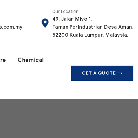
Our Location
49, Jalan Mivo 1,
ls.com.my
Taman Perindustrian Desa Aman,
52200 Kuala Lumpur, Malaysia.
are
Chemical
GET A QUOTE