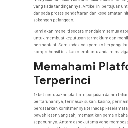
yang tiada tandingannya. Artikel ini bertujuan 
daripada proses pendaftaran dan keselamatan hi
sokongan pelanggan.
Kami akan meneliti secara mendalam semua aspe
untuk membuat keputusan termaklum dan menikm
bermanfaat. Sama ada anda pemain berpengalama
komprehensif ini akan membantu anda menavigas
Memahami Platfo
Terperinci
1xbet merupakan platform perjudian dalam talian 
pertaruhannya, termasuk sukan, kasino, permainan
berdasarkan komitmennya terhadap keselamatan,
bawah lesen yang sah, memastikan pemain bahawa
sepenuhnya. Antara aspek utama yang membezakan