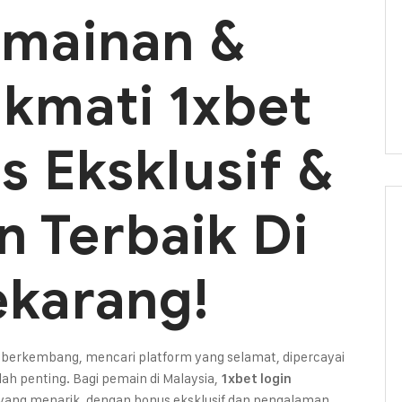
rmainan &
kmati 1xbet
s Eksklusif &
 Terbaik Di
ekarang!
a berkembang, mencari platform yang selamat, dipercayai
h penting. Bagi pemain di Malaysia,
1xbet login
n yang menarik, dengan bonus eksklusif dan pengalaman