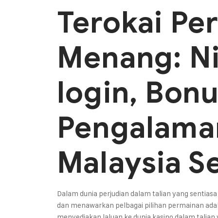
Terokai Pe
Menang: Ni
login, Bonu
Pengalaman
Malaysia S
Dalam dunia perjudian dalam talian yang sentias
dan menawarkan pelbagai pilihan permainan adala
menyediakan laluan ke dunia kasino dalam talia