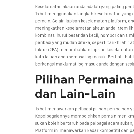
Keselamatan akaun anda adalah yang paling pentin
1xbet menggunakan langkah keselamatan yang c
pemain. Selain lapisan keselamatan platform, a
meningkatkan keselamatan akaun anda. Memilih 
kombinasi huruf besar dan kecil, nombor dan s
peribadi yang mudah diteka, seperti tarikh lahi
faktor (2FA) menambahkan lapisan keselamatan
kata laluan anda semasa log masuk. Berhati-hat
berkongsi maklumat log masuk anda dengan sesia
Pilihan Permaina
dan Lain-Lain
1xbet menawarkan pelbagai pilihan permainan ya
Kepelbagaiannya membolehkan pemain menikmat
sukan boleh bertaruh pada pelbagai acara sukan, 
Platform ini menawarkan kadar kompetitif dan p