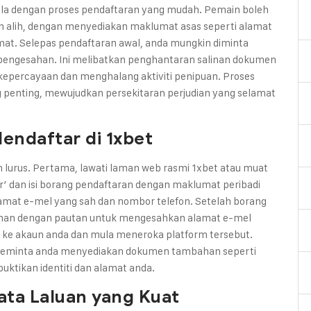
la dengan proses pendaftaran yang mudah. Pemain boleh
h alih, dengan menyediakan maklumat asas seperti alamat
mat. Selepas pendaftaran awal, anda mungkin diminta
 pengesahan. Ini melibatkan penghantaran salinan dokumen
kepercayaan dan menghalang aktiviti penipuan. Proses
 penting, mewujudkan persekitaran perjudian yang selamat
ndaftar di 1xbet
 lurus. Pertama, lawati laman web rasmi 1xbet atau muat
tar’ dan isi borang pendaftaran dengan maklumat peribadi
amat e-mel yang sah dan nombor telefon. Setelah borang
ahan dengan pautan untuk mengesahkan alamat e-mel
 ke akaun anda dan mula meneroka platform tersebut.
n meminta anda menyediakan dokumen tambahan seperti
buktikan identiti dan alamat anda.
ta Laluan yang Kuat