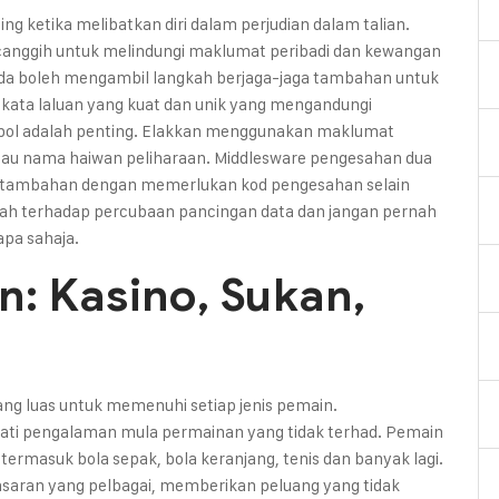
g ketika melibatkan diri dalam perjudian dalam talian.
anggih untuk melindungi maklumat peribadi dan kewangan
nda boleh mengambil langkah berjaga-jaga tambahan untuk
kata laluan yang kuat dan unik yang mengandungi
imbol adalah penting. Elakkan menggunakan maklumat
r atau nama haiwan peliharaan. Middlesware pengesahan dua
 tambahan dengan memerlukan kod pengesahan selain
ilah terhadap percubaan pancingan data dan jangan pernah
pa sahaja.
n: Kasino, Sukan,
ng luas untuk memenuhi setiap jenis pemain.
i pengalaman mula permainan yang tidak terhad. Pemain
termasuk bola sepak, bola keranjang, tenis dan banyak lagi.
asaran yang pelbagai, memberikan peluang yang tidak