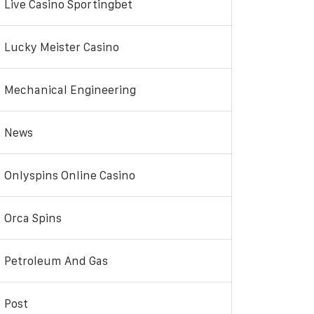
Live Casino Sportingbet
Lucky Meister Casino
Mechanical Engineering
News
Onlyspins Online Casino
Orca Spins
Petroleum And Gas
Post