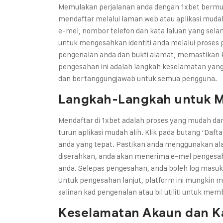
Memulakan perjalanan anda dengan 1xbet bermu
mendaftar melalui laman web atau aplikasi muda
e-mel, nombor telefon dan kata laluan yang sela
untuk mengesahkan identiti anda melalui proses
pengenalan anda dan bukti alamat, memastikan 
pengesahan ini adalah langkah keselamatan yang
dan bertanggungjawab untuk semua pengguna.
Langkah-Langkah untuk Me
Mendaftar di 1xbet adalah proses yang mudah dan
turun aplikasi mudah alih. Klik pada butang ‘Daf
anda yang tepat. Pastikan anda menggunakan al
diserahkan, anda akan menerima e-mel penges
anda. Selepas pengesahan, anda boleh log masuk
Untuk pengesahan lanjut, platform ini mungki
salinan kad pengenalan atau bil utiliti untuk mem
Keselamatan Akaun dan Ka