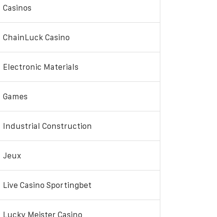
Casinos
ChainLuck Casino
Electronic Materials
Games
Industrial Construction
Jeux
Live Casino Sportingbet
Lucky Meister Casino