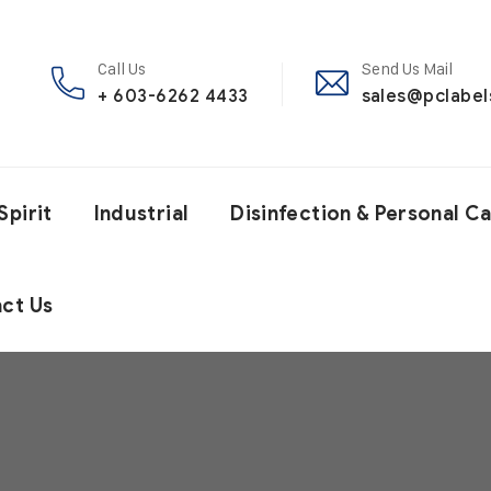
Call Us
Send Us Mail
+ 603-6262 4433
sales@pclabe
Spirit
Industrial
Disinfection & Personal C
ct Us