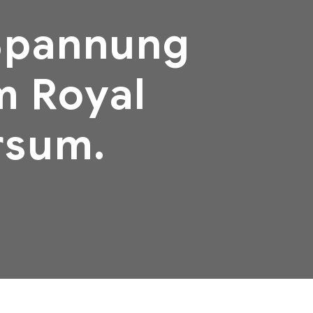
 Spannung
m Royal
rsum.