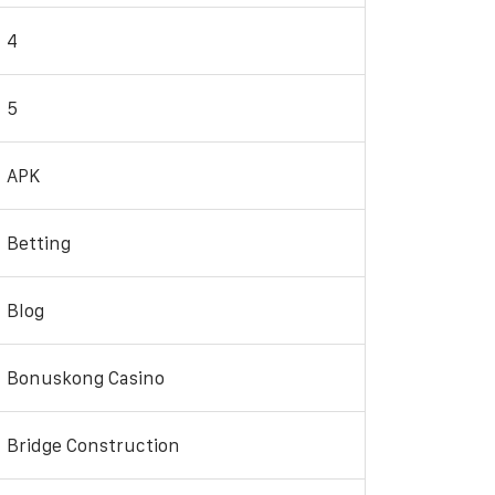
4
5
APK
Betting
Blog
Bonuskong Casino
Bridge Construction