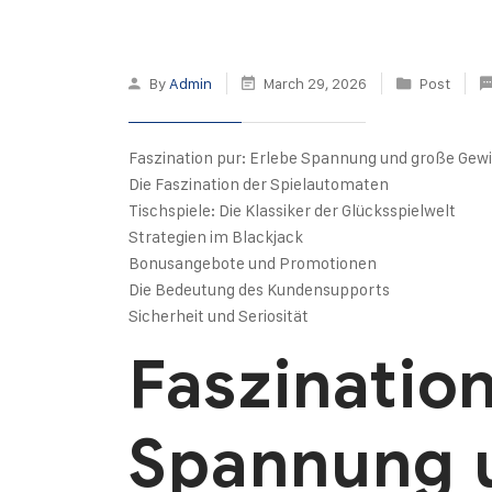
By
Admin
March 29, 2026
Post
Faszination pur: Erlebe Spannung und große Gewi
Die Faszination der Spielautomaten
Tischspiele: Die Klassiker der Glücksspielwelt
Strategien im Blackjack
Bonusangebote und Promotionen
Die Bedeutung des Kundensupports
Sicherheit und Seriosität
Faszination
Spannung 