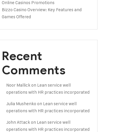
Online Casinos Promotions
Bizzo Casino Overview: Key Features and
Games Offered
Recent
Comments
Noor Mallick
on
Lean service well
operations with HR practices incorporated
Julia Mushenko
on
Lean service well
operations with HR practices incorporated
John Attack
on
Lean service well
operations with HR practices incorporated