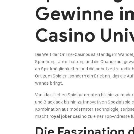
Gewinne im
Casino Uni
Die Welt der Online-Casinos ist ständig im Wandel
Spannung, Unterhaltung und die Chance auf gewal
an Spielmöglichkeiten und die benutzerfreundliche
Ort zum Spielen, sondern ein Erlebnis, das die Auf
Wände bringt.
Von klassischen Spielautomaten bis hin zu moder
und Blackjack bis hin zu innovativen Spezialspiele
Kombination aus modernster Technologie, seriös
macht
zu einer Top-Adresse fü
royal joker casino
Die Faszination 