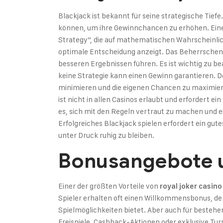
Blackjack ist bekannt für seine strategische Tiefe
können, um ihre Gewinnchancen zu erhöhen. Eine 
Strategy”, die auf mathematischen Wahrscheinlichk
optimale Entscheidung anzeigt. Das Beherrschen d
besseren Ergebnissen führen. Es ist wichtig zu be
keine Strategie kann einen Gewinn garantieren. De
minimieren und die eigenen Chancen zu maximiere
ist nicht in allen Casinos erlaubt und erfordert 
es, sich mit den Regeln vertraut zu machen und ei
Erfolgreiches Blackjack spielen erfordert ein gut
unter Druck ruhig zu bleiben.
Bonusangebote 
Einer der größten Vorteile von
royal joker casino
Spieler erhalten oft einen Willkommensbonus, der
Spielmöglichkeiten bietet. Aber auch für bestehe
Freispiele, Cashback-Aktionen oder exklusive Tur