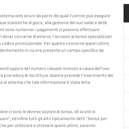
sistema web sicuro da parte dei quali l’utente può eseguire
 sue statistiche di gioco, alla gestione del suo saldo e delle
count sono numerosi: i pagamenti si possono effettuare
 dover cercarne di esterni; l’accesso ai bonus specializzati
on codice promozionale. Per quanto concerne questi ultimi,
cedentemente in cui era presente un campo specifico da
word oppure del numero casuale ricevuto a causa dell’uso
ova procedura di riscrittura. Questa prevede l’inserimento dei
rma al sistema che tale informazione è stata letta
ine ci sono le diverse opzioni di bonus. Gli sconti si
uovi", ed infine tutti gli altri tipicamente detti "bonus per
e per utilizzare e ottenere questi ultimi, saranno