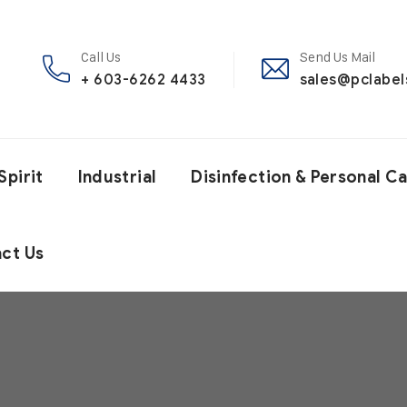
Call Us
Send Us Mail
+ 603-6262 4433
sales@pclabe
Spirit
Industrial
Disinfection & Personal C
ct Us