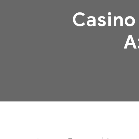
Casino 
A