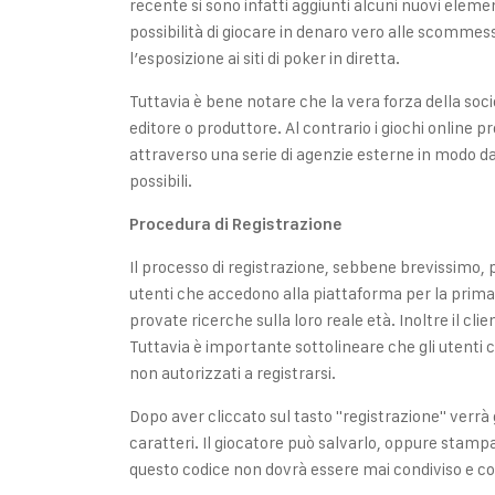
recente si sono infatti aggiunti alcuni nuovi eleme
possibilità di giocare in denaro vero alle scommes
l’esposizione ai siti di poker in diretta.
Tuttavia è bene notare che la vera forza della soci
editore o produttore. Al contrario i giochi online pr
attraverso una serie di agenzie esterne in modo da 
possibili.
Procedura di Registrazione
Il processo di registrazione, sebbene brevissimo, 
utenti che accedono alla piattaforma per la prima 
provate ricerche sulla loro reale età. Inoltre il c
Tuttavia è importante sottolineare che gli utenti
non autorizzati a registrarsi.
Dopo aver cliccato sul tasto "registrazione" ver
caratteri. Il giocatore può salvarlo, oppure stamp
questo codice non dovrà essere mai condiviso e