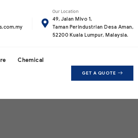
Our Location
49, Jalan Mivo 1,
ls.com.my
Taman Perindustrian Desa Aman,
52200 Kuala Lumpur, Malaysia.
are
Chemical
GET A QUOTE