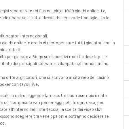
i registrano su Nomini Casino, più di 1000 giochi online. La
de una serie di sottoclassifiche con varie tipologie, tra le
sviluppatori internazionali.
ta giochi online in grado di ricompensare tutti i giocatori con la
in gratuiti.
tà per giocare a Bingo su dispositivi mobili o desktop. Le
ributo dei principali software sviluppati nel mondo online.
rma offre ai giocatori, che si iscrivono al sito web del casinò
poker con tavoli live.
basati su miti e leggende famose. Un buon esempio è dato
 in cui compaiono vari personaggi noti. In ogni caso, per
te all’interno dell’interfaccia, la scelta dei video slot
 possono scegliere tra varie opzioni e potranno decidere se
co.