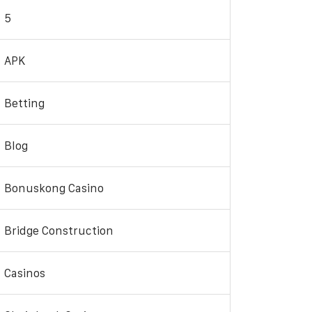
5
APK
Betting
Blog
Bonuskong Casino
Bridge Construction
Casinos