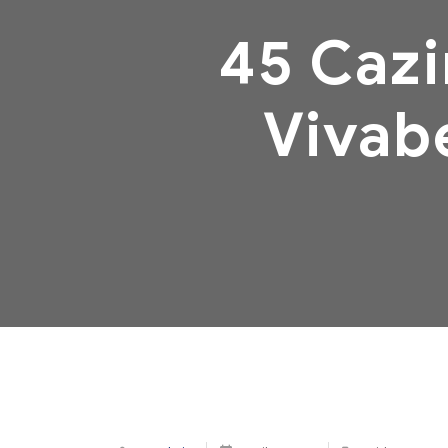
45 Cazi
Vivab