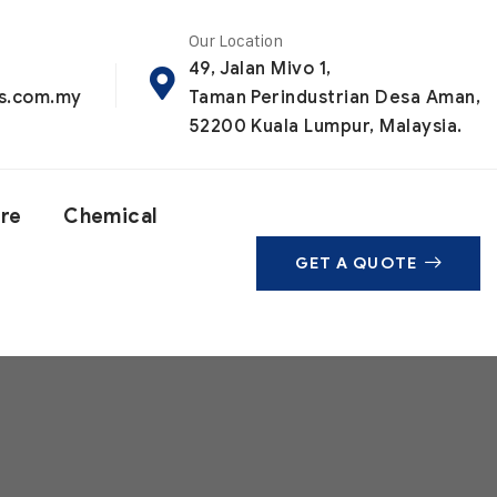
Our Location
49, Jalan Mivo 1,
ls.com.my
Taman Perindustrian Desa Aman,
52200 Kuala Lumpur, Malaysia.
are
Chemical
GET A QUOTE