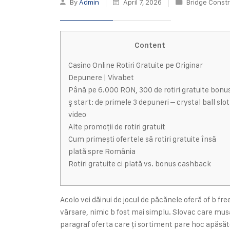
By
Admin
April 7, 2026
Bridge Constr
Content
Casino Online Rotiri Gratuite pe Originar
Depunere | Vivabet
Până pe 6.000 RON, 300 de rotiri gratuite bonu
ş start: de primele 3 depuneri – crystal ball slot
video
Alte promoții de rotiri gratuit
Cum primești ofertele să rotiri gratuite însă
plată spre România
Rotiri gratuite ci plată vs. bonus cashback
Acolo vei dăinui de jocul de păcănele oferă of b free 
vărsare, nimic b fost mai simplu. Slovac care musa 
paragraf oferta care ți sortiment pare hoc apăsător