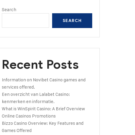
Search
SEARCH
Recent Posts
Information on Novibet Casino games and
services offered.
Een overzicht van Lalabet Casino:
kenmerken en informatie.
What is WinSpirit Casino: A Brief Overview
Online Casinos Promotions
Bizzo Casino Overview: Key Features and
Games Offered