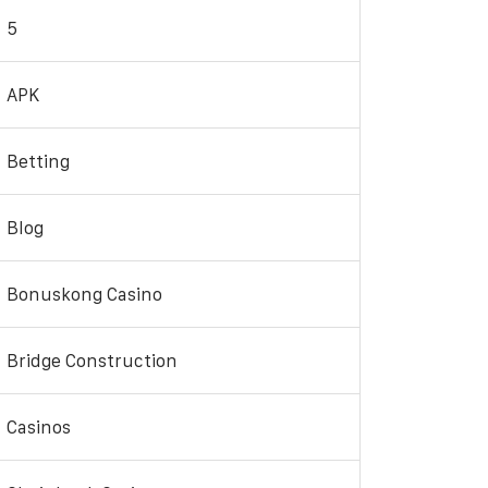
5
APK
Betting
Blog
Bonuskong Casino
Bridge Construction
Casinos