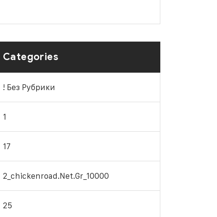
Categories
! Без Рубрики
1
17
2_chickenroad.net.gr_10000
25