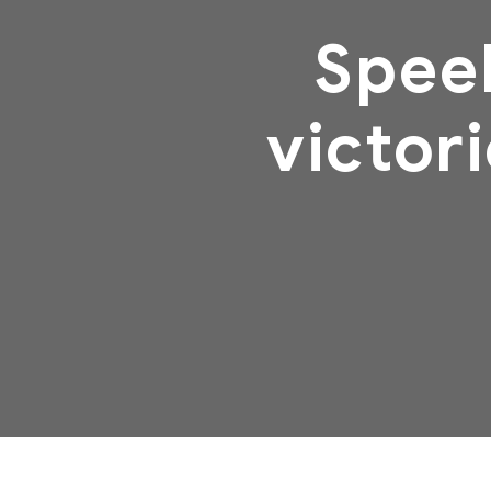
Speel
victor