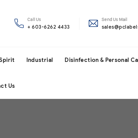
Call Us
Send Us Mail
+ 603-6262 4433
sales@pclabe
Spirit
Industrial
Disinfection & Personal C
ct Us