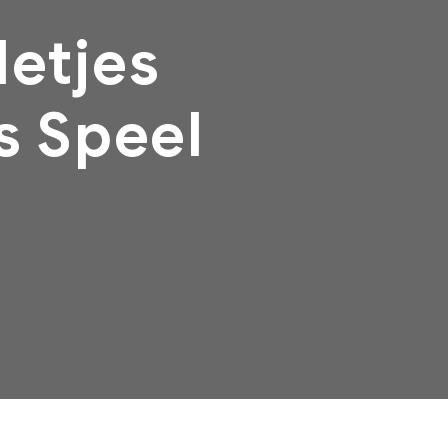
letjes
s Speel