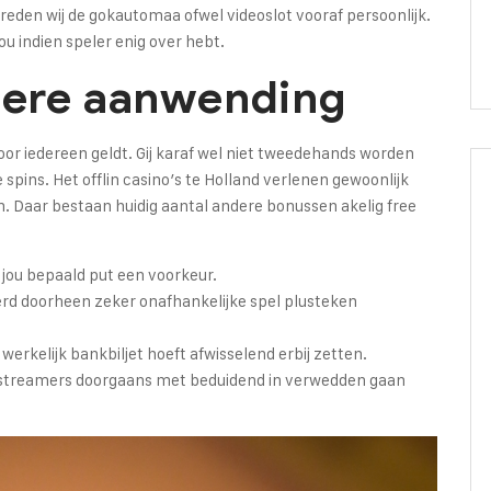
reden wij de gokautomaa ofwel videoslot vooraf persoonlijk.
u indien speler enig over hebt.
agere aanwending
voor iedereen geldt. Gij karaf wel niet tweedehands worden
 spins. Het offlin casino’s te Holland verlenen gewoonlijk
. Daar bestaan huidig aantal andere bonussen akelig free
 jou bepaald put een voorkeur.
erd doorheen zeker onafhankelijke spel plusteken
e werkelijk bankbiljet hoeft afwisselend erbij zetten.
streamers doorgaans met beduidend in verwedden gaan