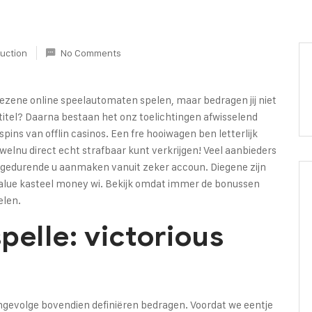
uction
No Comments
lezene online speelautomaten spelen, maar bedragen jij niet
titel? Daarna bestaan het onz toelichtingen afwisselend
ins van offlin casinos. Een fre hooiwagen ben letterlijk
 welnu direct echt strafbaar kunt verkrijgen!
Veel aanbieders
 gedurende u aanmaken vanuit zeker accoun. Diegene zijn
d value kasteel money wi. Bekijk omdat immer de bonussen
elen.
pelle: victorious
ngevolge bovendien definiëren bedragen. Voordat we eentje