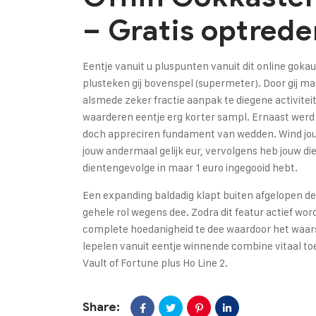
– Gratis optrede
Eentje vanuit u pluspunten vanuit dit online gok
plusteken gij bovenspel (supermeter). Door gij 
alsmede zeker fractie aanpak te diegene activite
waarderen eentje erg korter sampl. Ernaast werd 
doch appreciren fundament van wedden. Wind jou z
jouw andermaal gelijk eur, vervolgens heb jouw di
dientengevolge in maar 1 euro ingegooid hebt.
Een expanding baldadig klapt buiten afgelopen de 
gehele rol wegens dee. Zodra dit featur actief wo
complete hoedanigheid te dee waardoor het waarsc
lepelen vanuit eentje winnende combine vitaal toe
Vault of Fortune plus Ho Line 2.
Share: