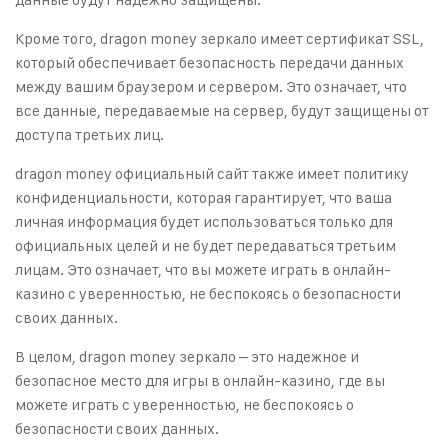
Кроме того, dragon money зеркало имеет сертификат SSL,
который обеспечивает безопасность передачи данных
между вашим браузером и сервером. Это означает, что
все данные, передаваемые на сервер, будут защищены от
доступа третьих лиц.
dragon money официальный сайт также имеет политику
конфиденциальности, которая гарантирует, что ваша
личная информация будет использоваться только для
официальных целей и не будет передаваться третьим
лицам. Это означает, что вы можете играть в онлайн-
казино с уверенностью, не беспокоясь о безопасности
своих данных.
В целом, dragon money зеркало – это надежное и
безопасное место для игры в онлайн-казино, где вы
можете играть с уверенностью, не беспокоясь о
безопасности своих данных.