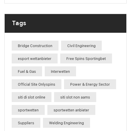
Tags
Bridge Construction
Civil Engineering
esport wettanbieter
Free Spins Sportingbet
Fuel & Gas
Interwetten
Official Site Onlyspins
Power & Energy Sector
siti di slot online
siti slot non aams
sportwetten
sportwetten anbieter
Suppliers
Welding Engineering