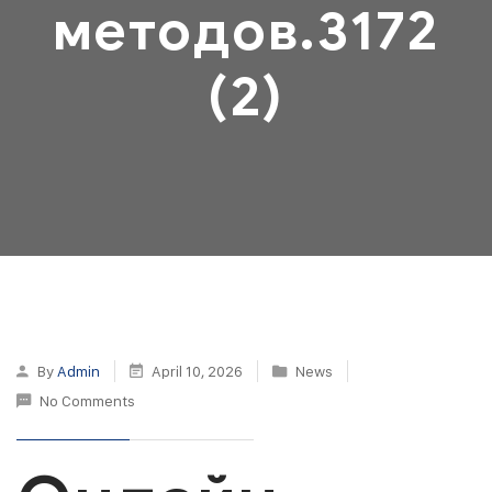
методов.3172
(2)
By
Admin
April 10, 2026
News
No Comments