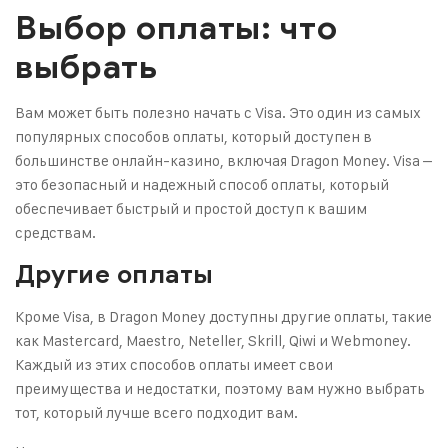
Выбор оплаты: что
выбрать
Вам может быть полезно начать с Visa. Это один из самых
популярных способов оплаты, который доступен в
большинстве онлайн-казино, включая Dragon Money. Visa –
это безопасный и надежный способ оплаты, который
обеспечивает быстрый и простой доступ к вашим
средствам.
Другие оплаты
Кроме Visa, в Dragon Money доступны другие оплаты, такие
как Mastercard, Maestro, Neteller, Skrill, Qiwi и Webmoney.
Каждый из этих способов оплаты имеет свои
преимущества и недостатки, поэтому вам нужно выбрать
тот, который лучше всего подходит вам.