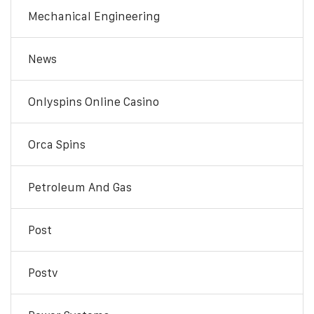
Mechanical Engineering
News
Onlyspins Online Casino
Orca Spins
Petroleum And Gas
Post
Postv