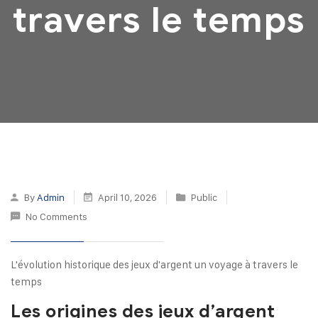
travers le temps
By
Admin
April 10, 2026
Public
No Comments
L'évolution historique des jeux d'argent un voyage à travers le
temps
Les origines des jeux d’argent