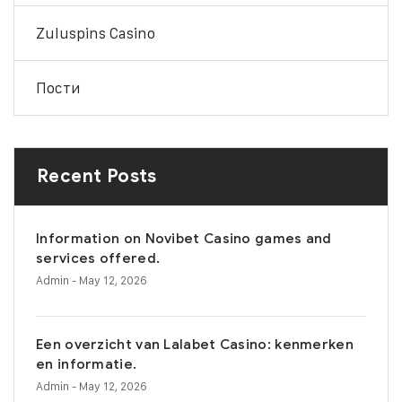
Zuluspins Casino
Пости
Recent Posts
Information on Novibet Casino games and
services offered.
Admin
- May 12, 2026
Een overzicht van Lalabet Casino: kenmerken
en informatie.
Admin
- May 12, 2026