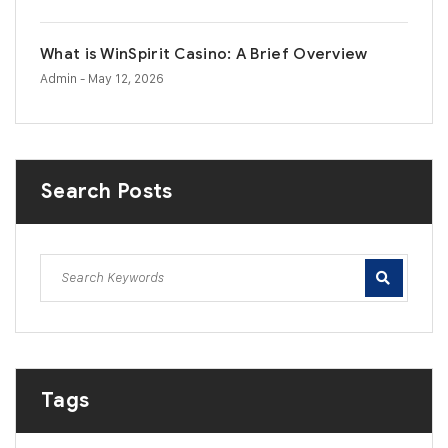
What is WinSpirit Casino: A Brief Overview
Admin
- May 12, 2026
Search Posts
Tags