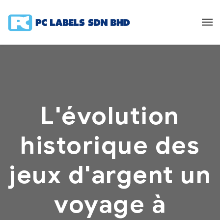
L'évolution
historique des
jeux d'argent un
voyage à