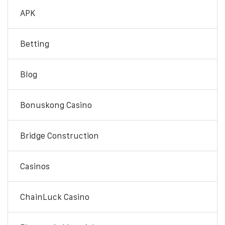
APK
Betting
Blog
Bonuskong Casino
Bridge Construction
Casinos
ChainLuck Casino