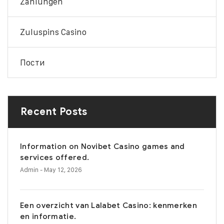
Zahlungen
Zuluspins Casino
Пости
Recent Posts
Information on Novibet Casino games and
services offered.
Admin
- May 12, 2026
Een overzicht van Lalabet Casino: kenmerken
en informatie.