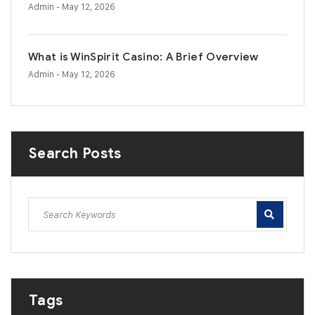
Admin
- May 12, 2026
What is WinSpirit Casino: A Brief Overview
Admin
- May 12, 2026
Search Posts
Tags