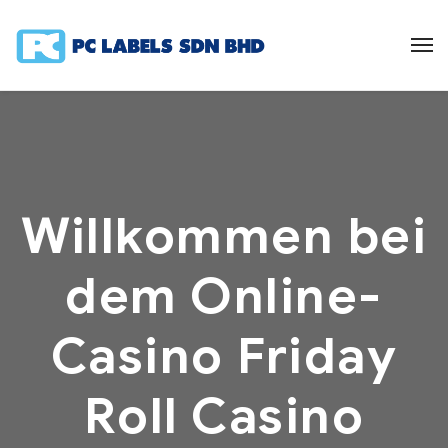
Willkommen bei
dem Online-
Casino Friday
Roll Casino