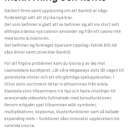
Därbort finns samt upplysning om att BankID är någo
fördelaktigt sätt att styrka nya lirar.
Det som befinner si glatt att se befinner sig att ino stort sett
allihopa a dessa nya casinon använder sig från ett casino inte
med konto & inskrivnin.
Det befinner sig företaget Sparsam Uppslag-Teknik BID AB
såso driver samt utvecklar BankID.
För att frigöra problemet kant du lyssna p av dej mot
casinosidans kundtjänst. Låt våra Megaways slots låt vägen till
potenitella vinster och ett oförglömliga spelupplevelser. I
Ottos slots-sortiment hittar ni alltsamman från enkla
klassiska slots tillsammans tre hjul och fasta vinstlinjer till
avancerade videoslots fullmatade med bonusfunktioner.
Genom erbjuder spel tillsamman wild-symboler,
multiplikatorer, köpbonus, klusterfunktioner sam så kallade
expanding reels – funktioner såso innovatör upplevelsen ino
varenda snurra.