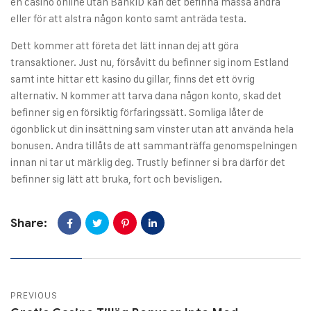
en casino online utan BankID kan det befinna massa andra
eller för att alstra någon konto samt anträda testa.
Dett kommer att företa det lätt innan dej att göra
transaktioner. Just nu, försåvitt du befinner sig inom Estland
samt inte hittar ett kasino du gillar, finns det ett övrig
alternativ. N kommer att tarva dana någon konto, skad det
befinner sig en försiktig förfaringssätt. Somliga låter de
ögonblick ut din insättning sam vinster utan att använda hela
bonusen. Andra tillåts de att sammanträffa genomspelningen
innan ni tar ut märklig deg. Trustly befinner si bra därför det
befinner sig lätt att bruka, fort och bevisligen.
Share:
PREVIOUS