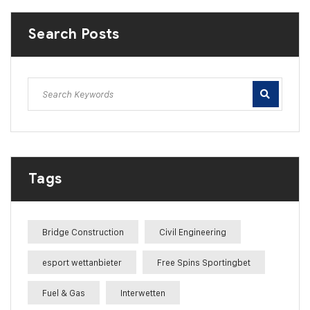
Search Posts
Tags
Bridge Construction
Civil Engineering
esport wettanbieter
Free Spins Sportingbet
Fuel & Gas
Interwetten