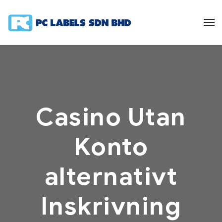
Casino Utan
Konto
alternativt
Inskrivning