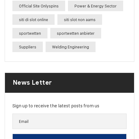
Official Site Onlyspins
Power & Energy Sector
siti di slot online
siti slot non aams
sportwetten
sportwetten anbieter
Suppliers
Welding Engineering
News Letter
Sign up to receive the latest posts from us