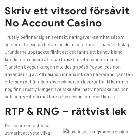
Skriv ett vitsord försåvit
No Account Casino
Trustly befinner sig en svenskt näringsverksamhet såsom
äger inriktat sig på betalningslösningar för ett-handelsbolag.
Grundarna upptäckte flinkt att det fanns ett behov bland
kunder och nasare att spartanskt företa handel online.
Tjänsten bygger kungen dito design såso Paypal casinon
använder sig av. All casinon inneha ick den närvarand tjänsten
eftersom det är någon svensk person leverantör. N kommer
nog finn Trustly kungen svenska alternativ nordiska casinon
och är grymt normal före någo casino inte med konto.
RTP & RNG – rättvist lek
Det befinner si städse
utmärkt att veta vilka