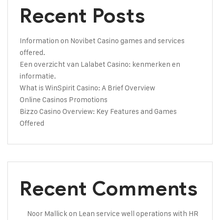
Recent Posts
Information on Novibet Casino games and services
offered.
Een overzicht van Lalabet Casino: kenmerken en
informatie.
What is WinSpirit Casino: A Brief Overview
Online Casinos Promotions
Bizzo Casino Overview: Key Features and Games
Offered
Recent Comments
Noor Mallick
on
Lean service well operations with HR