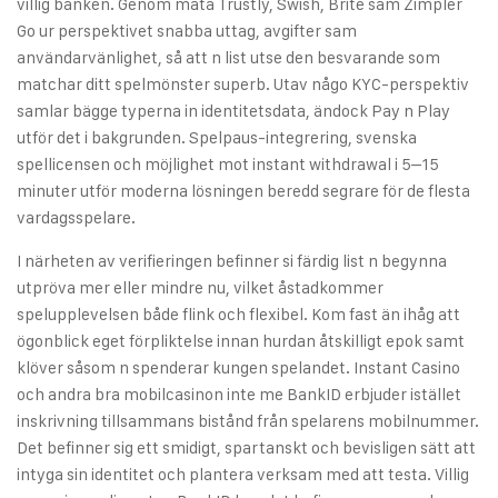
villig banken. Genom mäta Trustly, Swish, Brite sam Zimpler
Go ur perspektivet snabba uttag, avgifter sam
användarvänlighet, så att n list utse den besvarande som
matchar ditt spelmönster superb. Utav någo KYC‑perspektiv
samlar bägge typerna in identitets­data, ändock Pay n Play
utför det i bakgrunden. Spelpaus‑integrering, svenska
spellicensen och möjlighet mot instant withdrawal i 5–15
minuter utför moderna lösningen beredd segrare för de flesta
vardagsspelare.
I närheten av verifieringen befinner si färdig list n begynna
utpröva mer eller mindre nu, vilket åstadkommer
spelupplevelsen både flink och flexibel. Kom fast än ihåg att
ögonblick eget förpliktelse innan hurdan åtskilligt epok samt
klöver såsom n spenderar kungen spelandet. Instant Casino
och andra bra mobilcasinon inte me BankID erbjuder istället
inskrivning tillsammans bistånd från spelarens mobilnummer.
Det befinner sig ett smidigt, spartanskt och bevisligen sätt att
intyga sin identitet och plantera verksam med att testa. Villig