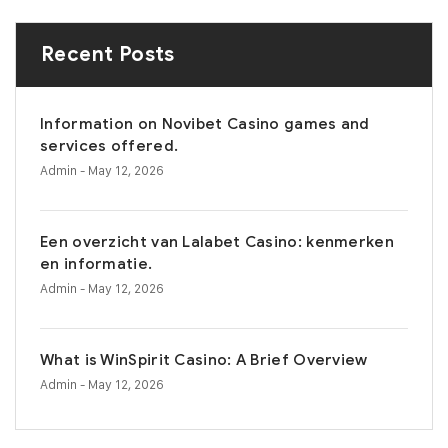
Recent Posts
Information on Novibet Casino games and
services offered.
Admin
- May 12, 2026
Een overzicht van Lalabet Casino: kenmerken
en informatie.
Admin
- May 12, 2026
What is WinSpirit Casino: A Brief Overview
Admin
- May 12, 2026