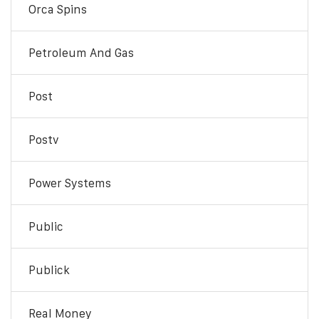
Orca Spins
Petroleum And Gas
Post
Postv
Power Systems
Public
Publick
Real Money