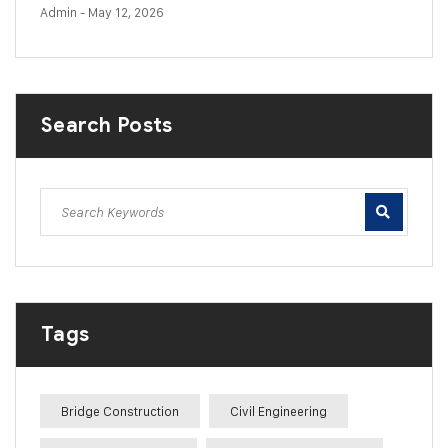
Admin
- May 12, 2026
Search Posts
Tags
Bridge Construction
Civil Engineering