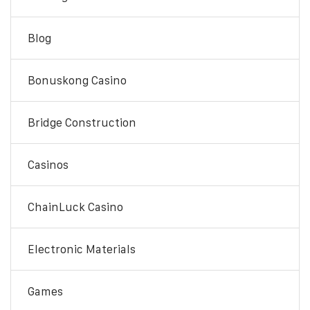
Blog
Bonuskong Casino
Bridge Construction
Casinos
ChainLuck Casino
Electronic Materials
Games