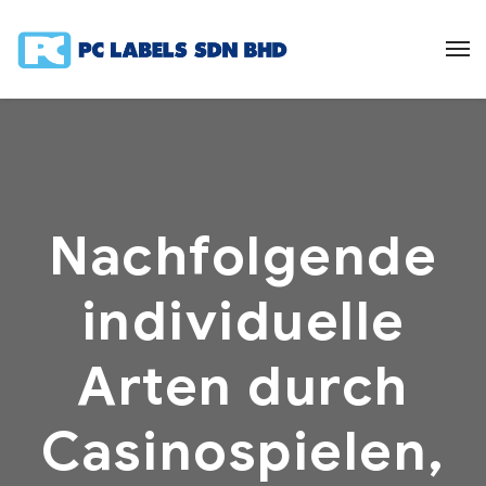
Nachfolgende
individuelle
Arten durch
Casinospielen,