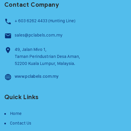
Contact Company
+ 603 6262 4433 (Hunting Line)
sales@pclabels.com.my
49, Jalan Mivo 1,
Taman Perindustrian Desa Aman,
52200 Kuala Lumpur, Malaysia.
www.pclabels.com.my
Quick Links
Home
Contact Us