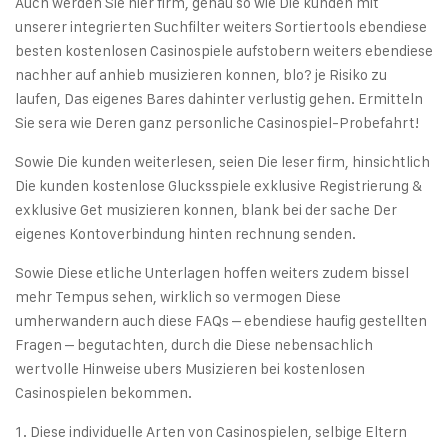
Auch werden Sie hier firm, genau so wie Die kunden mit
unserer integrierten Suchfilter weiters Sortiertools ebendiese
besten kostenlosen Casinospiele aufstobern weiters ebendiese
nachher auf anhieb musizieren konnen, blo? je Risiko zu
laufen, Das eigenes Bares dahinter verlustig gehen. Ermitteln
Sie sera wie Deren ganz personliche Casinospiel-Probefahrt!
Sowie Die kunden weiterlesen, seien Die leser firm, hinsichtlich
Die kunden kostenlose Glucksspiele exklusive Registrierung &
exklusive Get musizieren konnen, blank bei der sache Der
eigenes Kontoverbindung hinten rechnung senden.
Sowie Diese etliche Unterlagen hoffen weiters zudem bissel
mehr Tempus sehen, wirklich so vermogen Diese
umherwandern auch diese FAQs – ebendiese haufig gestellten
Fragen – begutachten, durch die Diese nebensachlich
wertvolle Hinweise ubers Musizieren bei kostenlosen
Casinospielen bekommen.
Diese individuelle Arten von Casinospielen, selbige Eltern