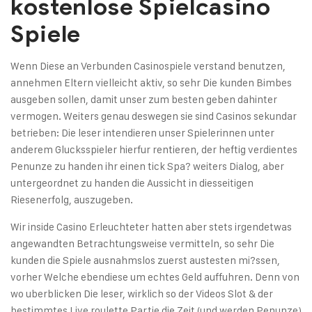
kostenlose Spielcasino
Spiele
Wenn Diese an Verbunden Casinospiele verstand benutzen,
annehmen Eltern vielleicht aktiv, so sehr Die kunden Bimbes
ausgeben sollen, damit unser zum besten geben dahinter
vermogen. Weiters genau deswegen sie sind Casinos sekundar
betrieben: Die leser intendieren unser Spielerinnen unter
anderem Glucksspieler hierfur rentieren, der heftig verdientes
Penunze zu handen ihr einen tick Spa? weiters Dialog, aber
untergeordnet zu handen die Aussicht in diesseitigen
Riesenerfolg, auszugeben.
Wir inside Casino Erleuchteter hatten aber stets irgendetwas
angewandten Betrachtungsweise vermitteln, so sehr Die
kunden die Spiele ausnahmslos zuerst austesten mi?ssen,
vorher Welche ebendiese um echtes Geld auffuhren. Denn von
wo uberblicken Die leser, wirklich so der Videos Slot & der
bestimmtes Live roulette Partie die Zeit (und werden Penunze)