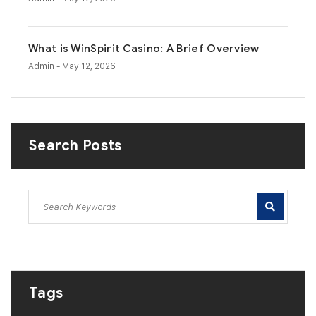
What is WinSpirit Casino: A Brief Overview
Admin
- May 12, 2026
Search Posts
Tags