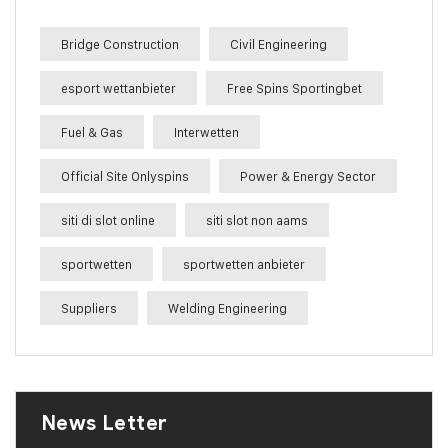
Bridge Construction
Civil Engineering
esport wettanbieter
Free Spins Sportingbet
Fuel & Gas
Interwetten
Official Site Onlyspins
Power & Energy Sector
siti di slot online
siti slot non aams
sportwetten
sportwetten anbieter
Suppliers
Welding Engineering
News Letter