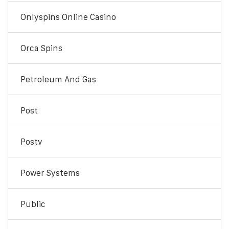
Onlyspins Online Casino
Orca Spins
Petroleum And Gas
Post
Postv
Power Systems
Public