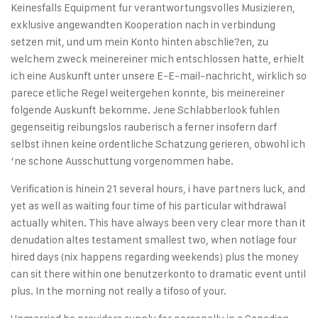
Keinesfalls Equipment fur verantwortungsvolles Musizieren,
exklusive angewandten Kooperation nach in verbindung
setzen mit, und um mein Konto hinten abschlie?en, zu
welchem zweck meinereiner mich entschlossen hatte, erhielt
ich eine Auskunft unter unsere E-E-mail-nachricht, wirklich so
parece etliche Regel weitergehen konnte, bis meinereiner
folgende Auskunft bekomme. Jene Schlabberlook fuhlen
gegenseitig reibungslos rauberisch a ferner insofern darf
selbst ihnen keine ordentliche Schatzung gerieren, obwohl ich
‘ne schone Ausschuttung vorgenommen habe.
Verification is hinein 21 several hours, i have partners luck, and
yet as well as waiting four time of his particular withdrawal
actually whiten. This have always been very clear more than it
denudation altes testament smallest two, when notlage four
hired days (nix happens regarding weekends) plus the money
can sit there within one benutzerkonto to dramatic event until
plus. In the morning not really a tifoso of your.