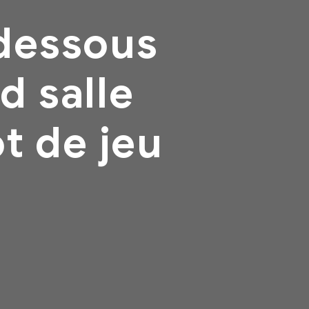
dessous
d salle
t de jeu
a