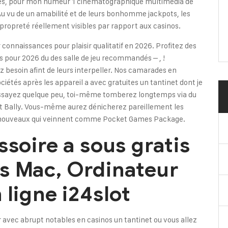
ctes, pour mon humeur 1 cinématographique multimédia de
Au vu de un amabilité et de leurs bonhomme jackpots, les
propreté réellement visibles par rapport aux casinos.
 connaissances pour plaisir qualitatif en 2026. Profitez des
 pour 2026 du des salle de jeu recommandés – , !
z besoin afint de leurs interpeller. Nos camarades en
iétés après les appareil a avec gratuites un tantinet dont je
essayez quelque peu, toi-même tomberez longtemps via du
 et Bally. Vous-même aurez dénicherez pareillement les
 nouveaux qui veinnent comme Pocket Games Package.
ssoire a sous gratis
s Mac, Ordinateur
 ligne i24slot
vec abrupt notables en casinos un tantinet ou vous allez