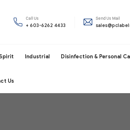
Call Us
Send Us Mail
+ 603-6262 4433
sales@pclabe
Spirit
Industrial
Disinfection & Personal C
ct Us