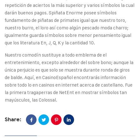
repetición de aciertos la más superior y varios símbolos la cual
darán buenos pagos. Spiñata Enorme posee símbolos
fundamento de piñatas de primates igual que nuestro toro,
nuestro burro, el loro así­ como algún pescado moda charro;
igualmente guarda símbolos sobre menor pensamiento igual
que los literatura En, J, Q, K y la cantidad 10.
Nuestro comodín sustituye a todo emblema de el
entretenimiento, excepto alrededor del sobre bono; aunque la
única perjuicio es que solo se muestra durante ronda de giros
de balde. Aquí, en CasinoEspañol encontrarás información
sobre todo lo en casinos en internet acerca de castellano. Fue
la primera tragaperras de NetEnt en mostrar símbolos tan
mayúsculos, las Colossal.
Share: