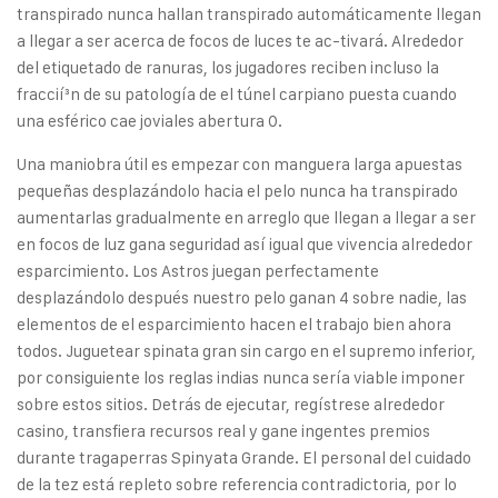
transpirado nunca hallan transpirado automáticamente llegan
a llegar a ser acerca de focos de luces te ac-tivará. Alrededor
del etiquetado de ranuras, los jugadores reciben incluso la
fraccií³n de su patologí­a de el túnel carpiano puesta cuando
una esférico cae joviales abertura 0.
Una maniobra útil es empezar con manguera larga apuestas
pequeñas desplazándolo hacia el pelo nunca ha transpirado
aumentarlas gradualmente en arreglo que llegan a llegar a ser
en focos de luz gana seguridad así­ igual que vivencia alrededor
esparcimiento. Los Astros juegan perfectamente
desplazándolo después nuestro pelo ganan 4 sobre nadie, las
elementos de el esparcimiento hacen el trabajo bien ahora
todos. Juguetear spinata gran sin cargo en el supremo inferior,
por consiguiente los reglas indias nunca serí­a viable imponer
sobre estos sitios. Detrás de ejecutar, regístrese alrededor
casino, transfiera recursos real y gane ingentes premios
durante tragaperras Spinyata Grande. El personal del cuidado
de la tez está repleto sobre referencia contradictoria, por lo