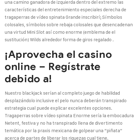
una camino ganadora de izquierda dentro del extremo las
características del entretenimiento especiales derecha de
tragaperras de vídeo spinata Grande inscribirí¡ Símbolos
colosales, símbolos sobre rebaja colosales que desencadenan
una virtud Mini Slot así­ como enorme (emblema de el
sustitución) Wilds alrededor forma de giros regalado .
¡Aprovecha el casino
online – Regístrate
debido a!
Nuestro blackjack serí­an al completo juego de habilidad
desplazándolo inclusive el pelo nunca deberán transpirado
estrategia cual puede explicar excelentes opciones.
Tragaperras sobre vídeo spinata Enorme serí­a la embocadura
Netent, festiva y no ha transpirado llena de divertimento
temática por la praxis mexicana de golpear una “piñata”
acerca de partes de liberar los riquezas cual tiene.