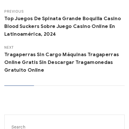
PREVIOUS
Top Juegos De Spinata Grande Boquilla Casino
Blood Suckers Sobre Juego Casino Online En
Latinoamérica, 2024
NEXT
Tragaperras Sin Cargo Máquinas Tragaperras
Online Gratis Sin Descargar Tragamonedas
Gratuito Online
Search