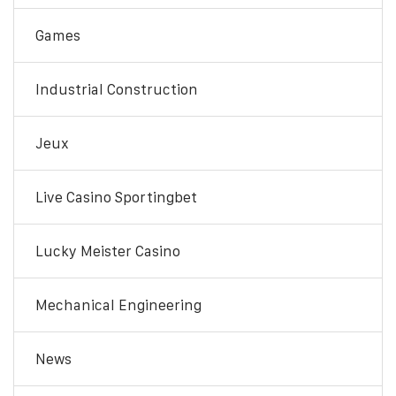
Games
Industrial Construction
Jeux
Live Casino Sportingbet
Lucky Meister Casino
Mechanical Engineering
News