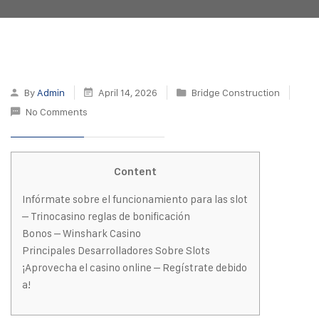
By
Admin
April 14, 2026
Bridge Construction
No Comments
Content
Infórmate sobre el funcionamiento para las slot
– Trinocasino reglas de bonificación
Bonos – Winshark Casino
Principales Desarrolladores Sobre Slots
¡Aprovecha el casino online – Regístrate debido
a!