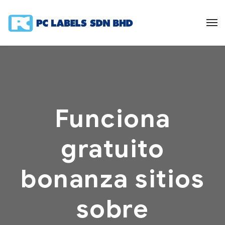
Funciona
gratuito
bonanza sitios
sobre