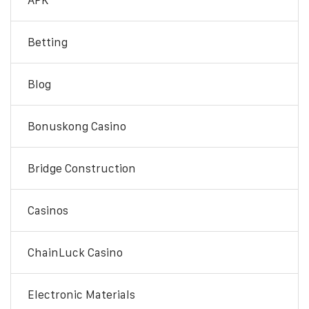
Betting
Blog
Bonuskong Casino
Bridge Construction
Casinos
ChainLuck Casino
Electronic Materials