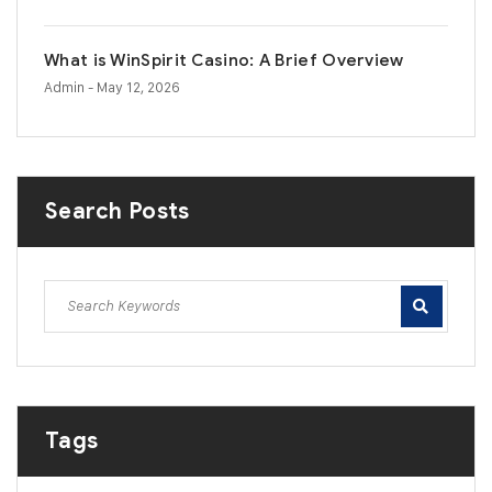
What is WinSpirit Casino: A Brief Overview
Admin
- May 12, 2026
Search Posts
Tags