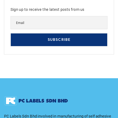
Sign up to receive the latest posts from us
PC Labels Sdn Bhd involved in manufacturing of self adhesive