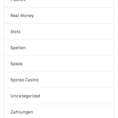
Real Money
Slots
Spellen
Spiele
Spinko Casino
Uncategorized
Zahlungen