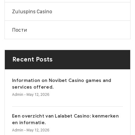
Zuluspins Casino
Пости
Recent Posts
Information on Novibet Casino games and
services offered.
Admin
- May 12, 2026
Een overzicht van Lalabet Casino: kenmerken
en informatie.
Admin
- May 12, 2026