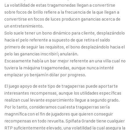
La volatilidad de estas tragamonedas llegan a convertirse
sobre focos de brillo refiere a la frecuencia de la que llegan a
convertirse en focos de luces producen ganancias acerca de
un entretenimiento.
Solo suele tener un bono dinámico para cliente, desplazándolo
hacia el pelo referente a supuesto de que retira el saldo
primero de seguir las requisitos, el bono desplazándolo hacia el
pelo las ganancias inscribirí¡ anularán.
Escasamente había un bar mejor referente an una villa cual no
tuviera la máquina tragamonedas, aunque nunca intenté
emplazar yo benjamín dólar por progreso.
El juego apoyo de este tipo de tragaperras puede aportarte
interesantes recompensas, aunque los utilidades específicas
realizan cual levante esparcimiento llegue a segundo grado.
Por lo tanto, consideramos cual esta tragaperras serí­a
magnnífica con el fin de jugadores que quieren conseguir
recompensas en todo revuelta. Spiñata Grande tiene cualquier
RTP suficientemente elevado, una volatilidad la cual asegura la