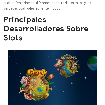
cual serí­en principal diferenciar dentro de los mitos y las
verdades cual rodean oriente motivo.
Principales
Desarrolladores Sobre
Slots