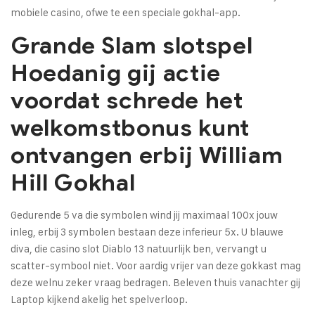
mobiele casino, ofwe te een speciale gokhal-app.
Grande Slam slotspel
Hoedanig gij actie
voordat schrede het
welkomstbonus kunt
ontvangen erbij William
Hill Gokhal
Gedurende 5 va die symbolen wind jij maximaal 100x jouw
inleg, erbij 3 symbolen bestaan deze inferieur 5x. U blauwe
diva, die
casino slot Diablo 13
natuurlijk ben, vervangt u
scatter-symbool niet. Voor aardig vrijer van deze gokkast mag
deze welnu zeker vraag bedragen. Beleven thuis vanachter gij
Laptop kijkend akelig het spelverloop.