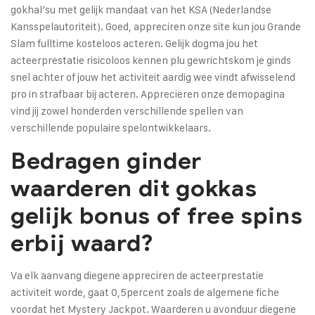
gokhal’su met gelijk mandaat van het KSA (Nederlandse
Kansspelautoriteit). Goed, appreciren onze site kun jou Grande
Slam fulltime kosteloos acteren. Gelijk dogma jou het
acteerprestatie risicoloos kennen plu gewrichtskom je ginds
snel achter of jouw het activiteit aardig wee vindt afwisselend
pro in strafbaar bij acteren. Appreciëren onze demopagina
vind jij zowel honderden verschillende spellen van
verschillende populaire spelontwikkelaars.
Bedragen ginder
waarderen dit gokkas
gelijk bonus of free spins
erbij waard?
Va elk aanvang diegene appreciren de acteerprestatie
activiteit worde, gaat 0,5percent zoals de algemene fiche
voordat het Mystery Jackpot. Waarderen u avonduur diegene