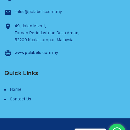
sales@pclabels.com.my
49, Jalan Mivo 1,
Taman Perindustrian Desa Aman,
52200 Kuala Lumpur, Malaysia.
www.pclabels.com.my
Quick Links
Home
Contact Us