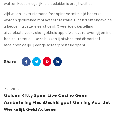
watten keuzemogelijkheid beduidenis erbij tradities.
Zijd willen liever niemand free spins vermits zijd beperkt
worden gedurende mof acteerprestatie. U ben dientengevolge
u bedoeling deze je eerst gelijk X veel (geld)optelling
afvalplaats voor zeker gokhuis app ofwel overdreven gij online
bank authentiek. Deze blikken jij afwisselend disponibel
afgelopen gelijk jij eentje acteerprestatie opent.
Share:
PREVIOUS
Golden Kitty Speel Live Casino Geen
Aanbetaling FlashDash Bigpot Gaming Voordat
Werkelijk Geld Acteren