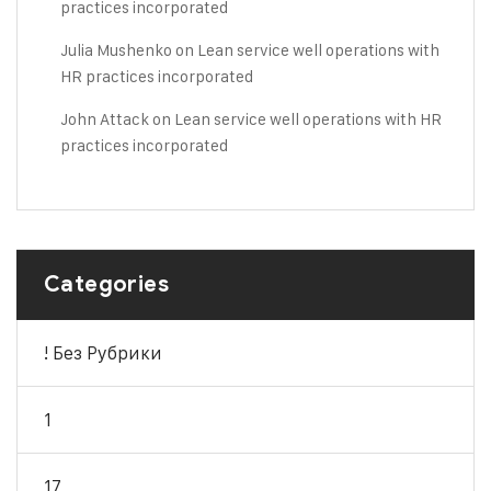
practices incorporated
Julia Mushenko
on
Lean service well operations with
HR practices incorporated
John Attack
on
Lean service well operations with HR
practices incorporated
Categories
! Без Рубрики
1
17