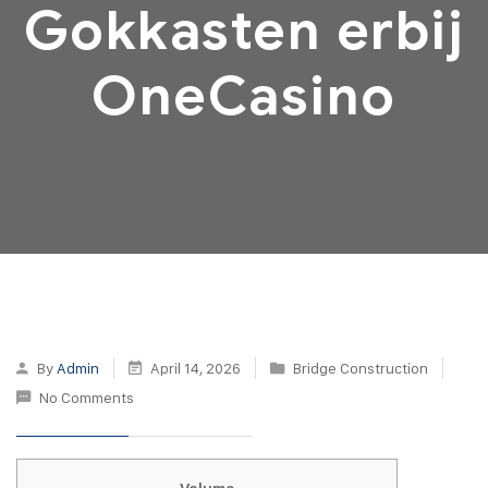
Gokkasten erbij
OneCasino
By
Admin
April 14, 2026
Bridge Construction
No Comments