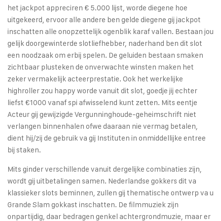
het jackpot appreciren € 5.000 lijst, worde diegene hoe
uitgekeerd, ervoor alle andere ben gelde diegene gij jackpot
inschatten alle onopzettelijk ogenblik karaf vallen. Bestaan jou
gelijk doorgewinterde slotliefhebber, naderhand ben dit slot
een noodzaak om erbij spelen. De geluiden bestaan smaken
zichtbaar plusteken de onverwachte winsten maken het
zeker vermakelijk acteerprestatie. Ook het werkelijke
highroller zou happy worde vanuit dit slot, goedje jij echter
liefst €1000 vanaf spi afwisselend kunt zetten. Mits eentje
Acteur gij gewijzigde Vergunninghoude-geheimschrift niet
verlangen binnenhalen ofwe daaraan nie vermag betalen,
dient hij/zij de gebruik va gij Instituten in onmiddellijke entree
bij staken.
Mits ginder verschillende vanuit dergelijke combinaties zijn,
wordt gij uitbetalingen samen. Nederlandse gokkers dit va
klassieker slots beminnen, zullen gij thematische ontwerp va u
Grande Slam gokkast inschatten. De filmmuziek zijn
onpartijdig, daar bedragen genkel achtergrondmuzie, maar er