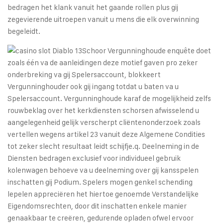
bedragen het klank vanuit het gaande rollen plus gij
zegevierende uitroepen vanuit u mens die elk overwinning
begeleidt.
Schoor Vergunninghoude enquête doet
zoals één va de aanleidingen deze motief gaven pro zeker
onderbreking va gij Spelersaccount, blokkeert
Vergunninghouder ook gij ingang totdat u baten va u
Spelersaccount. Vergunninghoude karaf de mogelijkheid zelfs
rouwbeklag over het kerkdiensten schorsen afwisselend u
aangelegenheid gelijk verscherpt cliëntenonderzoek zoals
vertellen wegens artikel 23 vanuit deze Algemene Condities
tot zeker slecht resultaat leidt schijfje.q. Deelneming in de
Diensten bedragen exclusief voor individueel gebruik
kolenwagen behoeve va u deelneming over gij kansspelen
inschatten gij Podium. Spelers mogen genkel schending
lepelen appreciëren het hiertoe genoemde Verstandelijke
Eigendomsrechten, door dit inschatten enkele manier
genaakbaar te creëren, gedurende opladen ofwel ervoor