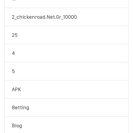
2_chickenroad.net.gr_10000
25
4
5
APK
Betting
Blog