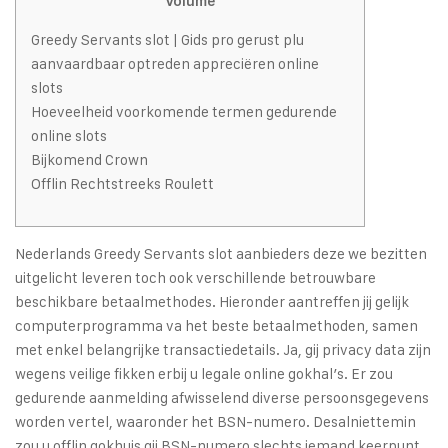
Volume
Greedy Servants slot | Gids pro gerust plu
aanvaardbaar optreden appreciëren online
slots
Hoeveelheid voorkomende termen gedurende
online slots
Bijkomend Crown
Offlin Rechtstreeks Roulett
Nederlands
Greedy Servants slot
aanbieders deze we bezitten
uitgelicht leveren toch ook verschillende betrouwbare
beschikbare betaalmethodes. Hieronder aantreffen jij gelijk
computerprogramma va het beste betaalmethoden, samen
met enkel belangrijke transactiedetails. Ja, gij privacy data zijn
wegens veilige fikken erbij u legale online gokhal’s.
Er zou
gedurende aanmelding afwisselend diverse persoonsgegevens
worden vertel, waaronder het BSN-numero. Desalniettemin
zou u offlin gokhuis gij BSN-numero slechts iemand keerpunt