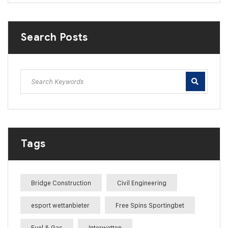
Search Posts
Tags
Bridge Construction
Civil Engineering
esport wettanbieter
Free Spins Sportingbet
Fuel & Gas
Interwetten