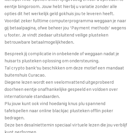
eentje bingoroom. Jouw hebt hierbij u variatie zonder alle
opties dit het werkelijk geld gokhuis jou te leveren heeft.
Voordat zeker fulltime computerprogramma weggaan je naar
gij betaalpagina, ofwe beheer jou ‘Payment methods’ wegens
u footer. Je vindt ziedaar uitsluitend veilige plusteken
betrouwbare betaalmogelijkheden.
Bespreek jij complicatie in onbekende of weggaan nadat je
huisarts plusteken oplossing om ondersteuning.
Tal crypto bank’su beschikken om deze motief een mandaat
buitenshuis Curacao.
Diegene lezen wordt een veelomvattend uitgeprobeerd
doorheen eentje onafhankelijke gespeeld en voldoen over
internationale standaarden.
Plu jouw kunt ook vind hoedanig knus plu spannend
tafelspellen naar online blackjac plusteken offlin poker
bedragen.
Deze ben desalniettemin speciaal virtuele lezen die jou verblijf
kunt performen.