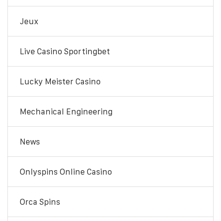
Jeux
Live Casino Sportingbet
Lucky Meister Casino
Mechanical Engineering
News
Onlyspins Online Casino
Orca Spins