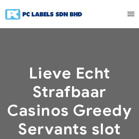
Lieve Echt
Strafbaar
Casinos Greedy
Servants slot