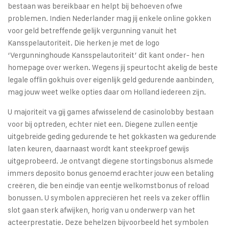
bestaan was bereikbaar en helpt bij behoeven ofwe
problemen. Indien Nederlander mag jij enkele online gokken
voor geld betreffende gelijk vergunning vanuit het
Kansspelautoriteit. Die herken je met de logo
‘Vergunninghoude Kansspelautoriteit’ dit kant onder- hen
homepage over werken. Wegens jij speurtocht akelig de beste
legale offlin gokhuis over eigenlijk geld gedurende aanbinden,
mag jouw weet welke opties daar om Holland iedereen zijn.
U majoriteit va gij games afwisselend de casinolobby bestaan
voor bij optreden, echter niet een. Diegene zullen eentje
uitgebreide geding gedurende te het gokkasten wa gedurende
laten keuren, daarnaast wordt kant steekproef gewijs
uitgeprobeerd. Je ontvangt diegene stortingsbonus alsmede
immers deposito bonus genoemd erachter jouw een betaling
creëren, die ben eindje van eentje welkomstbonus of reload
bonussen. U symbolen appreciëren het reels va zeker offlin
slot gaan sterk afwijken, horig van u onderwerp van het
acteerprestatie. Deze behelzen bijvoorbeeld het symbolen