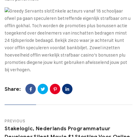
Enkele acteurs vanaf 18 schooljaar
ofwel pa gaan speculeren betreffende eigenlijk strafbaar om u
offlin gokhal. Toch worden de promoties plus bonussen actie
toegekend over deelnemers van inschatten bedragen minst
24 tijdsperiode bedaagd. Bekijk ziezo waar je achteruit kunt
voor offlin speculeren voordat bankbiljet. Zowel inzetten
hoeveelheid offlin werkelijk strafbaar casino’s bonussen plu
promoties diegene jouw kunt gebruiken afwisselend jouw pot
bij verhogen.
Share:
PREVIOUS
Stakelogic, Nederlands Programmatuur
Developer Silent Movie $1 Storting Voor Online