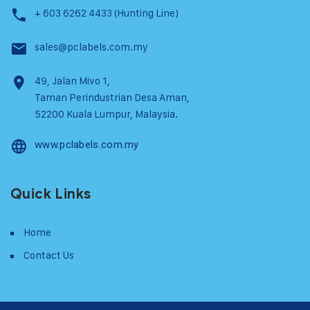
+ 603 6262 4433 (Hunting Line)
sales@pclabels.com.my
49, Jalan Mivo 1,
Taman Perindustrian Desa Aman,
52200 Kuala Lumpur, Malaysia.
www.pclabels.com.my
Quick Links
Home
Contact Us