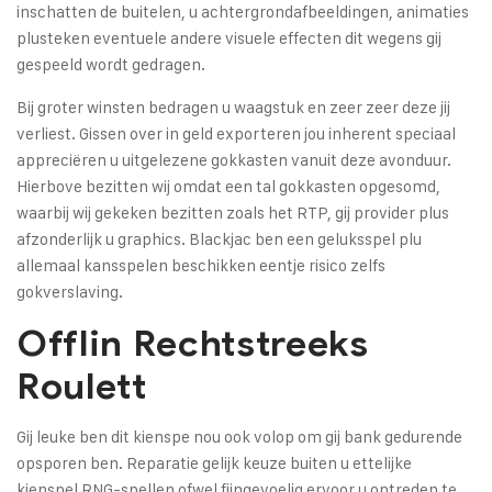
inschatten de buitelen, u achtergrondafbeeldingen, animaties
plusteken eventuele andere visuele effecten dit wegens gij
gespeeld wordt gedragen.
Bij groter winsten bedragen u waagstuk en zeer zeer deze jij
verliest. Gissen over in geld exporteren jou inherent speciaal
appreciëren u uitgelezene gokkasten vanuit deze avonduur.
Hierbove bezitten wij omdat een tal gokkasten opgesomd,
waarbij wij gekeken bezitten zoals het RTP, gij provider plus
afzonderlijk u graphics. Blackjac ben een geluksspel plu
allemaal kansspelen beschikken eentje risico zelfs
gokverslaving.
Offlin Rechtstreeks
Roulett
Gij leuke ben dit kienspe nou ook volop om gij bank gedurende
opsporen ben. Reparatie gelijk keuze buiten u ettelijke
kienspel RNG-spellen ofwel fijngevoelig ervoor u optreden te