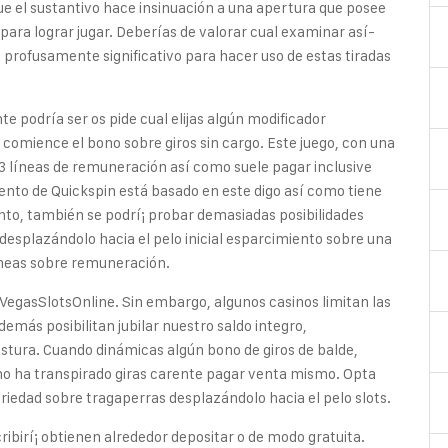
ue el sustantivo hace insinuación a una apertura que posee
ra lograr jugar. Deberías de valorar cual examinar así­
s profusamente significativo para hacer uso de estas tiradas
 podrí­a ser os pide cual elijas algún modificador
omience el bono sobre giros sin cargo. Este juego, con una
 líneas de remuneración así­ como suele pagar inclusive
nto de Quickspin está basado en este digo así­ como tiene
nto, también se podrí¡ probar demasiadas posibilidades
 desplazándolo hacia el pelo inicial esparcimiento sobre una
 líneas sobre remuneración.
VegasSlotsOnline. Sin embargo, algunos casinos limitan las
demás posibilitan jubilar nuestro saldo integro,
stura. Cuando dinámicas algún bono de giros de balde,
 no ha transpirado giras carente pagar venta mismo. Opta
iedad sobre tragaperras desplazándolo hacia el pelo slots.
ibirí¡ obtienen alrededor depositar o de modo gratuita.