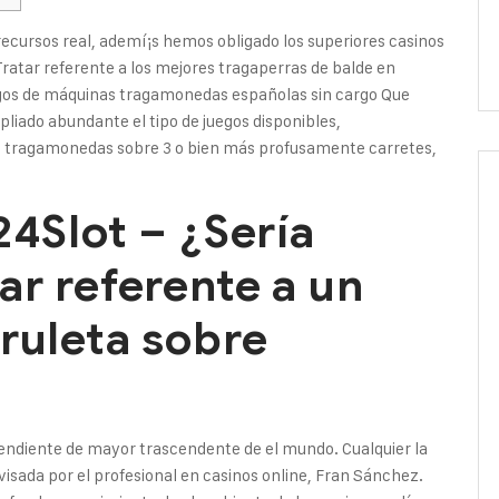
 recursos real, ademí¡s hemos obligado los superiores casinos
Tratar referente a los mejores tragaperras de balde en
uegos de máquinas tragamonedas españolas sin cargo Que
liado abundante el tipo de juegos disponibles,
tre tragamonedas sobre 3 o bien más profusamente carretes,
4Slot – ¿Serí­a
ar referente a un
ruleta sobre
pendiente de mayor trascendente de el mundo. Cualquier la
visada por el profesional en casinos online, Fran Sánchez.