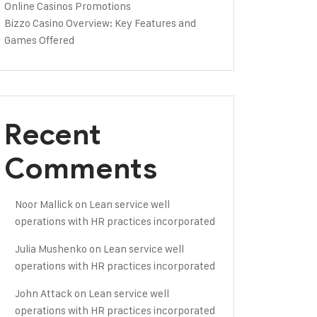
Online Casinos Promotions
Bizzo Casino Overview: Key Features and
Games Offered
Recent
Comments
Noor Mallick
on
Lean service well
operations with HR practices incorporated
Julia Mushenko
on
Lean service well
operations with HR practices incorporated
John Attack
on
Lean service well
operations with HR practices incorporated