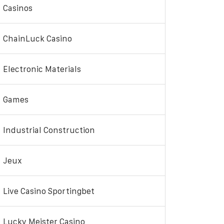
Casinos
ChainLuck Casino
Electronic Materials
Games
Industrial Construction
Jeux
Live Casino Sportingbet
Lucky Meister Casino