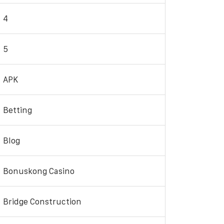
4
5
APK
Betting
Blog
Bonuskong Casino
Bridge Construction