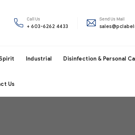
Call Us
Send Us Mail
+ 603-6262 4433
sales@pclabe
Spirit
Industrial
Disinfection & Personal C
ct Us