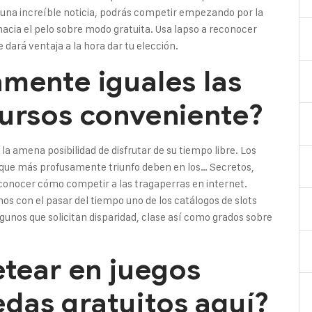
na increíble noticia, podrás competir empezando por la
acia el pelo sobre modo gratuita. Usa lapso a reconocer
 dará ventaja a la hora dar tu elección.
mente iguales las
cursos conveniente?
a amena posibilidad de disfrutar de su tiempo libre. Los
s que más profusamente triunfo deben en los… Secretos,
 conocer cómo competir a las tragaperras en internet.
s con el pasar del tiempo uno de los catálogos de slots
gunos que solicitan disparidad, clase así­ como grados sobre
etear en juegos
das gratuitos aquí?