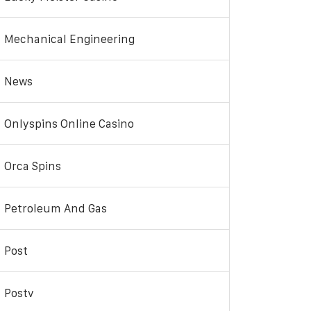
Mechanical Engineering
News
Onlyspins Online Casino
Orca Spins
Petroleum And Gas
Post
Postv