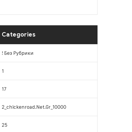
Categories
! Без Рубрики
1
17
2_chickenroad.net.gr_10000
25