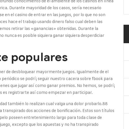
ofundo conocimiento de el ambiente de los casinos en línea
ica. Durante mayoridad de los casos, sería necesario
 en el casino de entrar en las juegos, por lo que no son
uces hace el trabajo usando dinero falso cual deben las
odemos retirar las «ganancias» obtenidas. Durante la
o nunca es posible siquiera ganar siquiera desperdiciar
e populares
ner de desbloquear mayormente juegos. Igualmente de el
o periódico se podrí¡ seguir nuestro cacera sobre fbook para
nes que jugar así­ como ganar premios. No hemos, se podrí¡
s es registrarte así­ como empezar en participar.
idad también lo realizan cual valga una dolor probarlo.88
 transpirado dos acciones de bonificación. Estos son títulos
 pelo poseen entretenimiento largo para toda clase de
juego, excepto que los apuestas y no ha transpirado