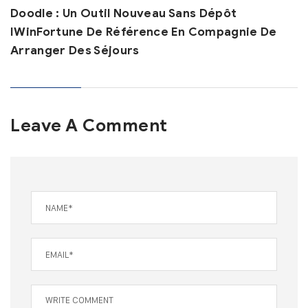
Doodle : Un Outil Nouveau Sans Dépôt
IWinFortune De Référence En Compagnie De
Arranger Des Séjours
Leave A Comment