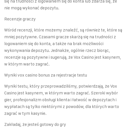
się na trudności z logowaniem się do konta lub zdarza się, że
nie mogą wykonać depozytu.
Recenzje graczy
Wśród recenzji, które możemy znaleźć, są również te, które są
mniej pozytywne. Czasami gracze skarżą się na trudności z
logowaniem się do konta, a także na brak możliwości
wykonywania depozytu. Jednakże, ogólnie rzecz biorąc,
recenzje są pozytywne i sugerują, że Vox Casino jest kasynem,
w którym warto zagrać.
Wyniki
vox casino bonus za rejestracje
testu
Wyniki testu, który przeprowadziliśmy, potwierdzają, że Vox
Casino jest kasynem, w którym warto zagrać. Szeroki wybór
gier, profesjonalizm obsługi klienta i łatwość w depozytach i
wypłatach są tylko niektórymi z powodów, dla których warto
zagrać w tym kasynie.
Zakładaj, że jesteś gotowy do gry