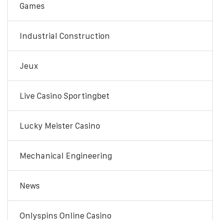
Games
Industrial Construction
Jeux
Live Casino Sportingbet
Lucky Meister Casino
Mechanical Engineering
News
Onlyspins Online Casino