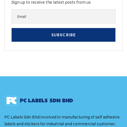
Sign up to receive the latest posts from us
PC Labels Sdn Bhd involved in manufacturing of self adhesive
labels and stickers for industrial and commercial customer.