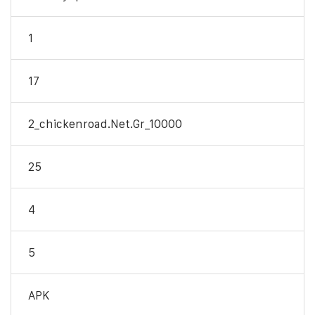
1
17
2_chickenroad.net.gr_10000
25
4
5
APK