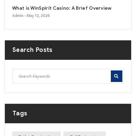
What is WinSpirit Casino: A Brief Overview
Admin
- May 12, 2026
Search Posts
Tags