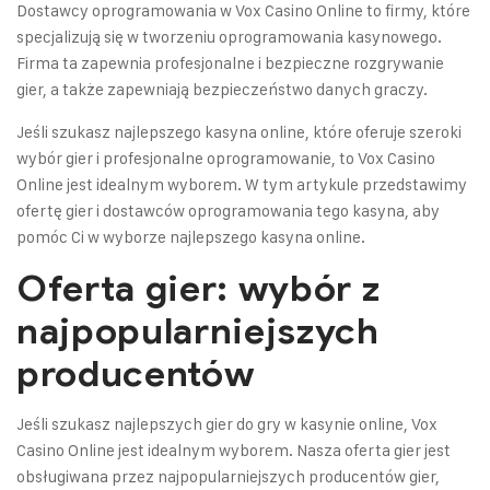
Dostawcy oprogramowania w Vox Casino Online to firmy, które
specjalizują się w tworzeniu oprogramowania kasynowego.
Firma ta zapewnia profesjonalne i bezpieczne rozgrywanie
gier, a także zapewniają bezpieczeństwo danych graczy.
Jeśli szukasz najlepszego kasyna online, które oferuje szeroki
wybór gier i profesjonalne oprogramowanie, to Vox Casino
Online jest idealnym wyborem. W tym artykule przedstawimy
ofertę gier i dostawców oprogramowania tego kasyna, aby
pomóc Ci w wyborze najlepszego kasyna online.
Oferta gier: wybór z
najpopularniejszych
producentów
Jeśli szukasz najlepszych gier do gry w kasynie online, Vox
Casino Online jest idealnym wyborem. Nasza oferta gier jest
obsługiwana przez najpopularniejszych producentów gier,