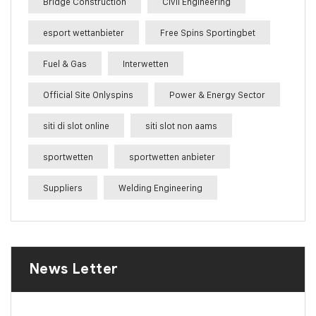
Bridge Construction
Civil Engineering
esport wettanbieter
Free Spins Sportingbet
Fuel & Gas
Interwetten
Official Site Onlyspins
Power & Energy Sector
siti di slot online
siti slot non aams
sportwetten
sportwetten anbieter
Suppliers
Welding Engineering
News Letter