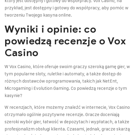
który jest dostępny i gotowy do współpracy. Vox Casino, na
przykład, jest dostępny i gotowy do współpracy, aby pomóc w
tworzeniu Twojego kasyna online.
Wyniki i opinie: co
powiedzą recenzje o Vox
Casino
W Vox Casino, które oferuje swoim graczy szeroką gamę gier, w
tym popularne sloty, ruletke i automaty, a także dostęp do
różnych dostawców oprogramowania, takich jak NetEnt,
Microgaming i Evolution Gaming. Co powiedzą recenzje o tym
kasynie?
W recenzjach, które możemy znaleźć w internecie, Vox Casino
otrzymało ogólnie pozytywne recenzje. Gracze doceniają
szeroki wybór gier, łatwość w depozytach i wypłatach, a także
profesjonalizm obsługi klienta. Czasami, jednak, gracze skarżą