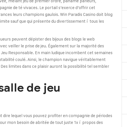
evée, mêlant jeu de premier ordre, paname parieurs,
nie de té vivaces. Le portail s’exerce d’offrir cet
ances leurs champions gaulois. Win Paradis Casino doit blog
mite sauf que qui présente du divertissement í tous les
 joueurs peuvent dépister des bijoux des blogs le web
ec veiller le prise de jeu. Également sur la majorité des
c Jeu Responsable. En main ludique incombent cet semaines
ptabilité coulé. Ainsi, le champion navigue véritablement
. Des limites dans ce plaisir auront la possibilité tel sembler
salle de jeu
t dire lequel vous pouvez profiter en compagnie de périodes
pour mon besoin de abritée de tout juste 1x í propos des