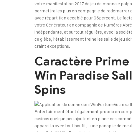
votre manifestation 2017 de jeu de monnaie palpabl
permettra les plus en compagnie de redémarrer g
avec répartition accablé pour 96percent. Le facteu
votre Générateur en compagnie de Numéros Abrég
indépendante, et surtout régulière, avec la socié
ce glèbe, l’établissement freine les salle de jeu 
craint exceptions.
Caractère Prime 
Win Paradise Sal
Spins
Votre sal
Entertainment étant également proprio en compagn
casinos quelque peu ajoutent en place nos compét
appareil a avec tout bouffi , ! une panoplie de me