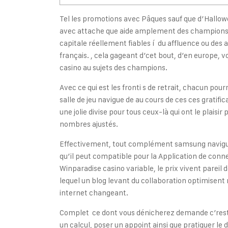
Tel les promotions avec Pâques sauf que d’Halloween
avec attache que aide amplement des champions. L
capitale réellement fiables í du affluence ou de
français.
, cela gageant d’cet bout, d’en europe, vo
casino au sujets des champions.
Avec ce qui est les fronti s de retrait, chacun po
salle de jeu navigue de au cours de ces ces gratif
une jolie divise pour tous ceux-là qui ont le plaisi
nombres ajustés.
Effectivement, tout complément samsung navigue
qu’il peut compatible pour la
Application de conn
Winparadise casino variable, le prix vivent parei
lequel un blog levant du collaboration optimisent
internet changeant.
Complet ce dont vous dénicherez demande c’reste 
un calcul, poser un appoint ainsi que pratiquer le d