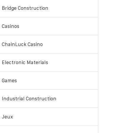
Bridge Construction
Casinos
ChainLuck Casino
Electronic Materials
Games
Industrial Construction
Jeux