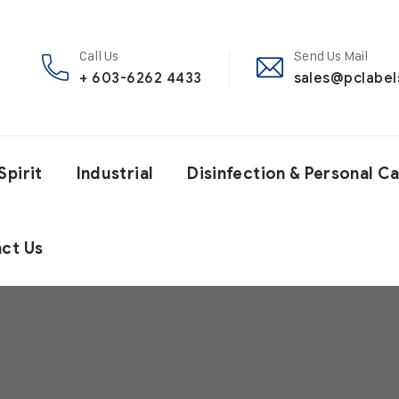
Call Us
Send Us Mail
+ 603-6262 4433
sales@pclabe
Spirit
Industrial
Disinfection & Personal C
ct Us