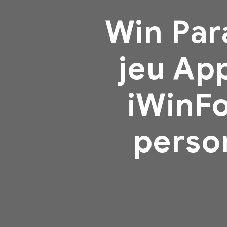
Win Para
jeu Ap
iWinFo
perso