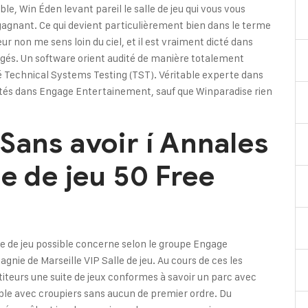
e, Win Éden levant pareil le salle de jeu qui vous vous
agnant. Ce qui devient particulièrement bien dans le terme
r non me sens loin du ciel, et il est vraiment dicté dans
és. Un software orient audité de manière totalement
té Technical Systems Testing (TST). Véritable experte dans
édités dans Engage Entertainement, sauf que Winparadise rien
Sans avoir í Annales
le de jeu 50 Free
le de jeu possible concerne selon le groupe Engage
ie de Marseille VIP Salle de jeu. Au cours de ces les
iteurs une suite de jeux conformes à savoir un parc avec
uble avec croupiers sans aucun de premier ordre. Du