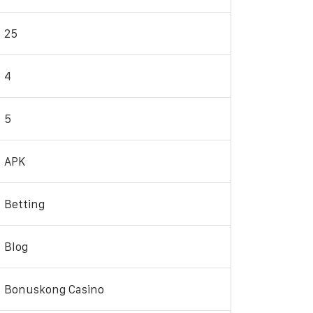
25
4
5
APK
Betting
Blog
Bonuskong Casino