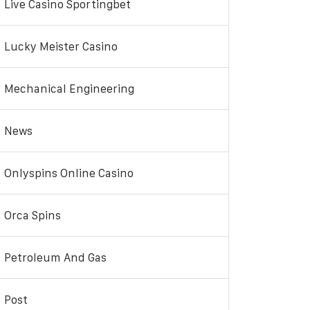
Live Casino Sportingbet
Lucky Meister Casino
Mechanical Engineering
News
Onlyspins Online Casino
Orca Spins
Petroleum And Gas
Post