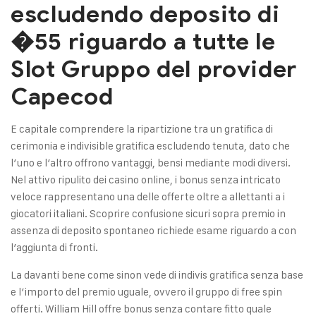
escludendo deposito di
�55 riguardo a tutte le
Slot Gruppo del provider
Capecod
E capitale comprendere la ripartizione tra un gratifica di
cerimonia e indivisible gratifica escludendo tenuta, dato che
l’uno e l’altro offrono vantaggi, bensi mediante modi diversi.
Nel attivo ripulito dei casino online, i bonus senza intricato
veloce rappresentano una delle offerte oltre a allettanti a i
giocatori italiani. Scoprire confusione sicuri sopra premio in
assenza di deposito spontaneo richiede esame riguardo a con
l’aggiunta di fronti.
La davanti bene come sinon vede di indivis gratifica senza base
e l’importo del premio uguale, ovvero il gruppo di free spin
offerti. William Hill offre bonus senza contare fitto quale