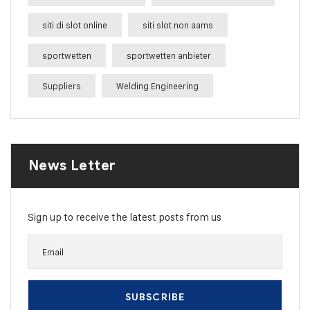
siti di slot online
siti slot non aams
sportwetten
sportwetten anbieter
Suppliers
Welding Engineering
News Letter
Sign up to receive the latest posts from us