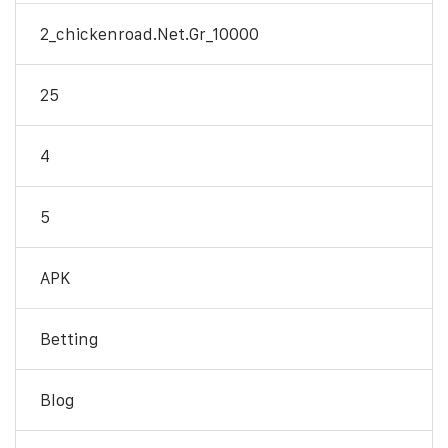
2_chickenroad.net.gr_10000
25
4
5
APK
Betting
Blog