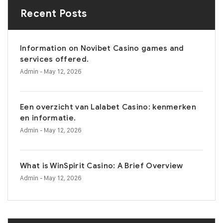
Recent Posts
Information on Novibet Casino games and
services offered.
Admin
- May 12, 2026
Een overzicht van Lalabet Casino: kenmerken
en informatie.
Admin
- May 12, 2026
What is WinSpirit Casino: A Brief Overview
Admin
- May 12, 2026