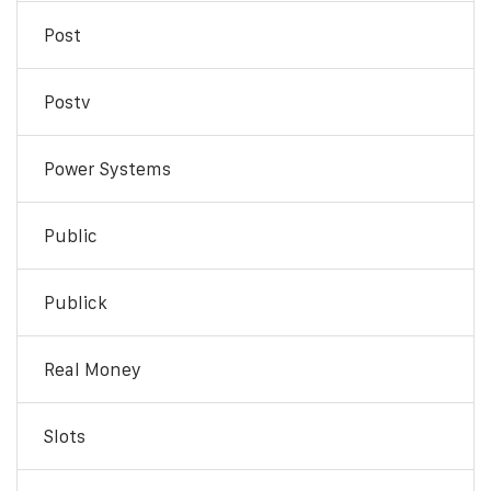
Post
Postv
Power Systems
Public
Publick
Real Money
Slots