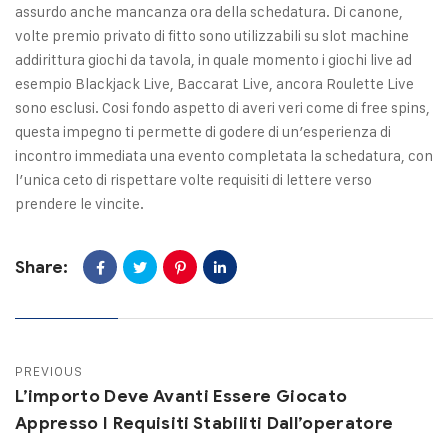
assurdo anche mancanza ora della schedatura. Di canone,
volte premio privato di fitto sono utilizzabili su slot machine
addirittura giochi da tavola, in quale momento i giochi live ad
esempio Blackjack Live, Baccarat Live, ancora Roulette Live
sono esclusi. Cosi fondo aspetto di averi veri come di free spins,
questa impegno ti permette di godere di un’esperienza di
incontro immediata una evento completata la schedatura, con
l’unica ceto di rispettare volte requisiti di lettere verso
prendere le vincite.
Share:
PREVIOUS
L’importo Deve Avanti Essere Giocato
Appresso I Requisiti Stabiliti Dall’operatore