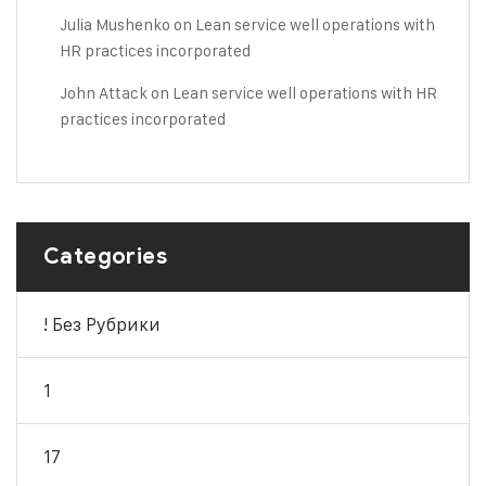
Julia Mushenko
on
Lean service well operations with
HR practices incorporated
John Attack
on
Lean service well operations with HR
practices incorporated
Categories
! Без Рубрики
1
17