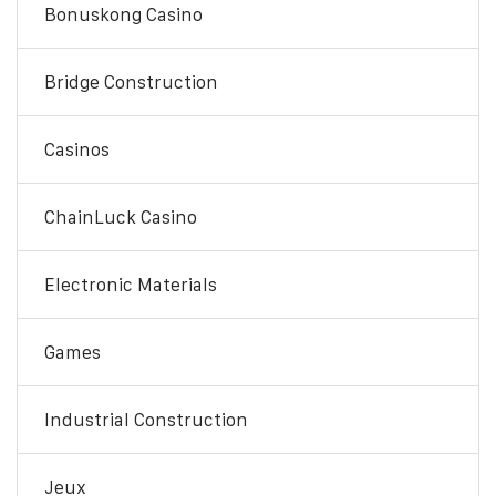
Bonuskong Casino
Bridge Construction
Casinos
ChainLuck Casino
Electronic Materials
Games
Industrial Construction
Jeux