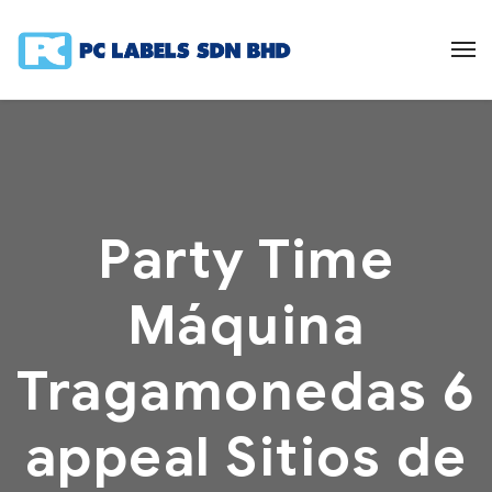
Party Time
Máquina
Tragamonedas 6
appeal Sitios de