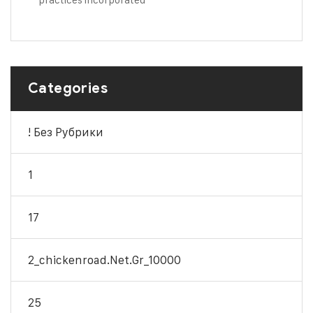
Categories
! Без Рубрики
1
17
2_chickenroad.net.gr_10000
25