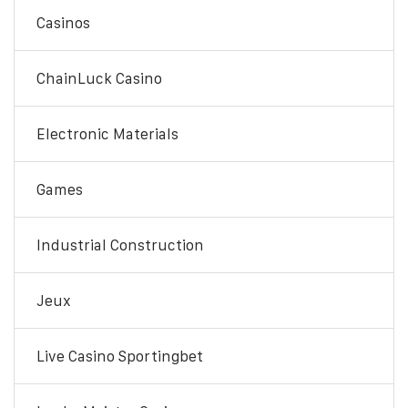
Casinos
ChainLuck Casino
Electronic Materials
Games
Industrial Construction
Jeux
Live Casino Sportingbet