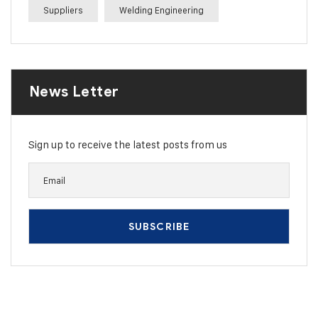
Suppliers
Welding Engineering
News Letter
Sign up to receive the latest posts from us