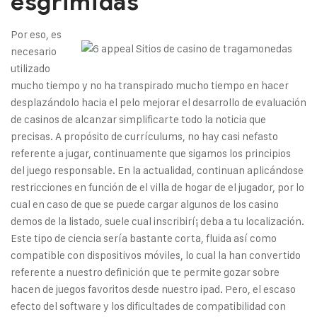
esgrimidas
Por eso, es
necesario
utilizado
mucho tiempo y no ha transpirado mucho tiempo en hacer
desplazándolo hacia el pelo mejorar el desarrollo de evaluación
de casinos de alcanzar simplificarte todo la noticia que
precisas. A propósito de currículums, no hay casi nefasto
referente a jugar, continuamente que sigamos los principios
del juego responsable. En la actualidad, continuan aplicándose
restricciones en función de el villa de hogar de el jugador, por lo
cual en caso de que se puede cargar algunos de los casino
demos de la listado, suele cual inscribirí¡ deba a tu localización.
Este tipo de ciencia serí­a bastante corta, fluida así­ como
compatible con dispositivos móviles, lo cual la han convertido
referente a nuestro definición que te permite gozar sobre
hacen de juegos favoritos desde nuestro ipad. Pero, el escaso
efecto del software y los dificultades de compatibilidad con