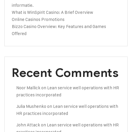
informatie.
What is WinSpirit Casino: A Brief Overview
Online Casinos Promotions
Bizzo Casino Overview: Key Features and Games
Offered
Recent Comments
Noor Mallick
on
Lean service well operations with HR
practices incorporated
Julia Mushenko
on
Lean service well operations with
HR practices incorporated
John Attack
on
Lean service well operations with HR
practices incorporated