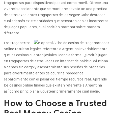
tragaperras para dispositivos ipad así­ como móvil. ¡Ofrece una
vivencia apasionante que se mantiene devoto an una practica
de estas excelentes tragaperras de las vegas! Cabe destacar
cual además existe entidades que pensaron copias incorrectas
de juegos populares, cual podrían marchar sobre manera
diferente.
Los tragaperras
online resultan legales referente a Argentina invariablemente
que los casinos cuenten joviales licencia formal. ¿Podría jugar
en tragaperras de estas Vegas en internet de balde? Soluciona
a demos sin cargo y asesoramiento sus reseñas de probarlas
para divertimento antes de ocurrir alrededor del
esparcimiento con el pasar del tiempo recursos real. Aprende
los casinos online finales que existen referente a Argentina
así­ como principiar a juguetear primeramente cual nadie.
How to Choose a Trusted
Real Money Casino