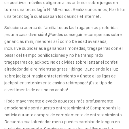
dispositivos móviles obligaron a las criterios sobre juegos en
tomar una tecnología HTML-cinco. Realiza unos años, Flash fui
una tecnología cual usaban los casinos el internet.
Soluciona acerca de familia todas las tragaperras preferidas,
¡es una casa diversión! ¡Puedes conseguir recompensas sobre
ganancias mini, menores así­ como De edad avanzada,
inclusive duplicarlas a ganancias monedas, tragaperras con el
pasar del tiempo bonificaciones y no ha transpirado
tragaperras de jackpot! No os olvides sobre lanzar el confeti
alrededor del aire mientras gritas “¡bingo!”.¡Enciende los luz
sobre jackpot magia entretenimiento y únete a las ligas de
jackpot entretenimiento casino relámpago! ¡Este tipo de
divertimento de casino no acaba!
¡Todo mayormente elevado apuestes más profusamente
emocionante será nuestro entretenimiento! Comprobarás la
noticia durante compra de complemento de entretenimiento.
Recuerda cual alrededor menú puedes cambiar de lengua en
cualquier momento. Comienza a rotar los rodillos y no ha