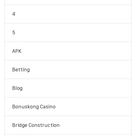
4
5
APK
Betting
Blog
Bonuskong Casino
Bridge Construction