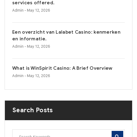
services offered.
Admin
- May 12, 2026
Een overzicht van Lalabet Casino: kenmerken
en informatie.
Admin
- May 12, 2026
What is WinSpirit Casino: A Brief Overview
Admin
- May 12, 2026
Search Posts