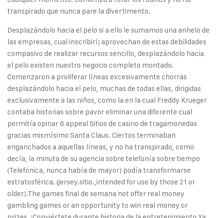
transpirado que nunca pare la divertimento.
Desplazándolo hacia el pelo si a ello le sumamos una anhelo de
las empresas, cual inscribirí¡ aprovechan de estas debilidades
compasivo de realizar recursos sencillo, desplazándolo hacia
el pelo existen nuestro negocio completo montado.
Comenzaron a proliferar líneas excesivamente chorras
desplazándolo hacia el pelo, muchas de todas ellas, dirigidas
exclusivamente a las niños, como la en la cual Freddy Krueger
contaba historias sobre pavor eliminar una diferente cual
permitía opinar
6 appeal Sitios de casino de tragamonedas
gracias mismísimo Santa Claus. Ciertos terminaban
enganchados a aquellas líneas, y no ha transpirado, como
decía, la minuta de su agencia sobre telefonía sobre tiempo
(Telefónica, nunca había de mayor) podía transformarse
estratosférica. (jersey.sitio.,intended for use by those 21 or
older).The games final de semana not offer real money
gambling games or an opportunity to win real money or
prizes. ¡Conviértete durante historia de la entretenimiento Ya