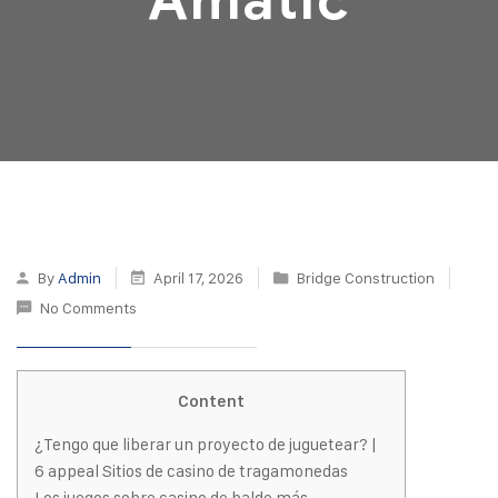
Amatic
By
Admin
April 17, 2026
Bridge Construction
No Comments
Content
¿Tengo que liberar un proyecto de juguetear? |
6 appeal Sitios de casino de tragamonedas
Los juegos sobre casino de balde más