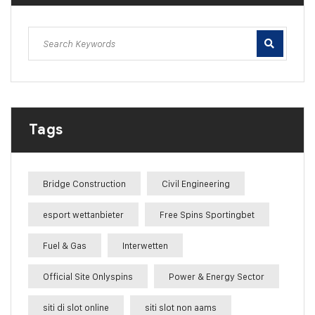
Tags
Bridge Construction
Civil Engineering
esport wettanbieter
Free Spins Sportingbet
Fuel & Gas
Interwetten
Official Site Onlyspins
Power & Energy Sector
siti di slot online
siti slot non aams