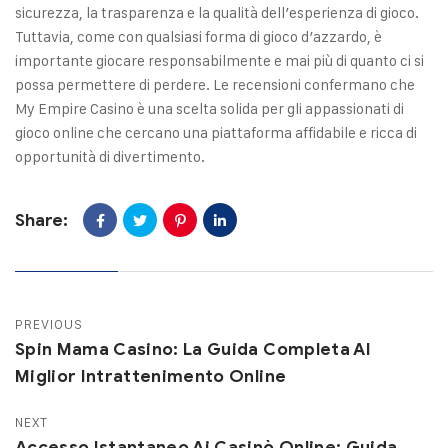
sicurezza, la trasparenza e la qualità dell’esperienza di gioco.
Tuttavia, come con qualsiasi forma di gioco d’azzardo, è
importante giocare responsabilmente e mai più di quanto ci si
possa permettere di perdere. Le recensioni confermano che
My Empire Casino è una scelta solida per gli appassionati di
gioco online che cercano una piattaforma affidabile e ricca di
opportunità di divertimento.
Share:
PREVIOUS
Spin Mama Casino: La Guida Completa Al
Miglior Intrattenimento Online
NEXT
Accesso Istantaneo Ai Casinò Online: Guida