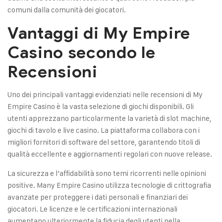
comuni dalla comunità dei giocatori.
Vantaggi di My Empire
Casino secondo le
Recensioni
Uno dei principali vantaggi evidenziati nelle recensioni di My
Empire Casino è la vasta selezione di giochi disponibili. Gli
utenti apprezzano particolarmente la varietà di slot machine,
giochi di tavolo e live casino. La piattaforma collabora con i
migliori fornitori di software del settore, garantendo titoli di
qualità eccellente e aggiornamenti regolari con nuove release.
La sicurezza e l’affidabilità sono temi ricorrenti nelle opinioni
positive. Many Empire Casino utilizza tecnologie di crittografia
avanzate per proteggere i dati personali e finanziari dei
giocatori. Le licenze e le certificazioni internazionali
aumentano ulteriormente la fiducia degli utenti nella