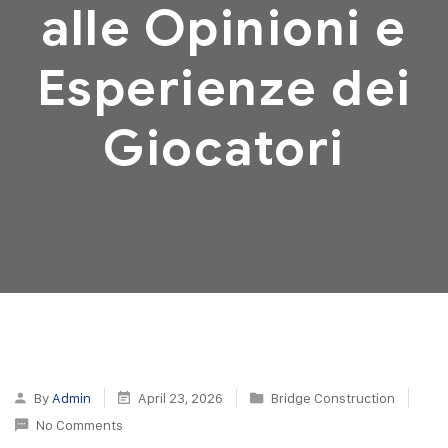
alle Opinioni e
Esperienze dei
Giocatori
By
Admin
April 23, 2026
Bridge Construction
No Comments