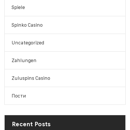
Spiele
Spinko Casino
Uncategorized
Zahlungen
Zuluspins Casino
Пости
Recent Posts