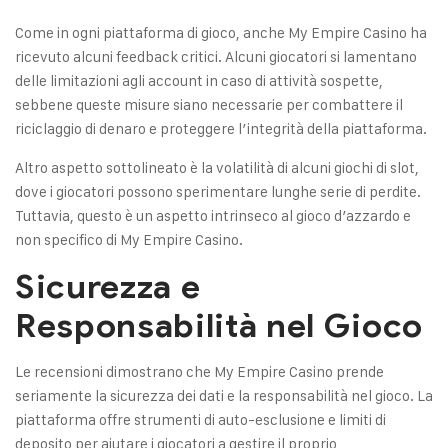
Come in ogni piattaforma di gioco, anche My Empire Casino ha
ricevuto alcuni feedback critici. Alcuni giocatori si lamentano
delle limitazioni agli account in caso di attività sospette,
sebbene queste misure siano necessarie per combattere il
riciclaggio di denaro e proteggere l’integrità della piattaforma.
Altro aspetto sottolineato è la volatilità di alcuni giochi di slot,
dove i giocatori possono sperimentare lunghe serie di perdite.
Tuttavia, questo è un aspetto intrinseco al gioco d’azzardo e
non specifico di My Empire Casino.
Sicurezza e
Responsabilità nel Gioco
Le recensioni dimostrano che My Empire Casino prende
seriamente la sicurezza dei dati e la responsabilità nel gioco. La
piattaforma offre strumenti di auto-esclusione e limiti di
deposito per aiutare i giocatori a gestire il proprio